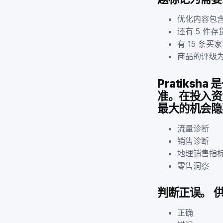
优化内容包
还有 5 件存
有 15 条买
商品的评级为
Pratiks
准。在投入资金
最大的机会隐
流量诊断
销售诊断
地理销售指
零售洞察
判断正误。 
正确