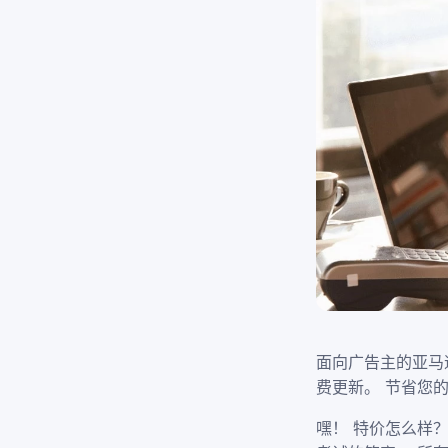
面向广告主的亚马逊
费更新。 节省您
嘿！ 特价怎么样