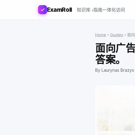
ExamRoll
知识库
指南
一体化访问
Home
›
Guides
›
面向
面向广
答案。
By Laurynas Brazys