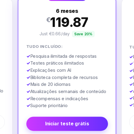
6 meses
119.87
€
Just €0.66/day
Save 20%
TUDO INCLUÍDO:
T
✓
Pesquisa ilimitada de respostas
✓
✓
Testes práticos ilimitados
✓
✓
Explicações com AI
✓
✓
✓
Biblioteca completa de recursos
✓
✓
Mais de 20 idiomas
do
✓
✓
Atualizações semanais de conteúdo
✓
✓
Recompensas e indicações
✓
✓
Suporte prioritário
Iniciar teste grátis