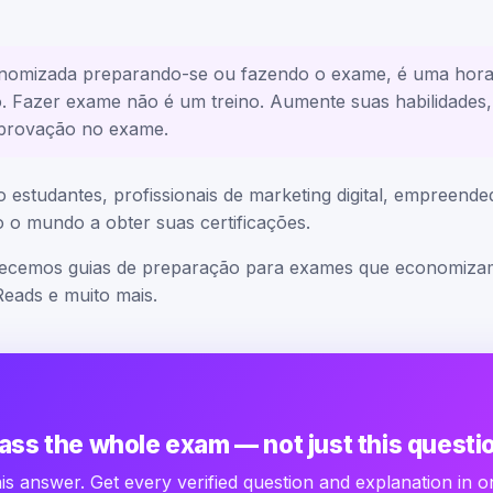
omizada preparando-se ou fazendo o exame, é uma hora
so. Fazer exame não é um treino. Aumente suas habilidades
aprovação no exame.
 estudantes, profissionais de marketing digital, empreend
 o mundo a obter suas certificações.
necemos guias de preparação para exames que economizam 
eads e muito mais.
ass the whole exam — not just this questi
is answer. Get every verified question and explanation in o