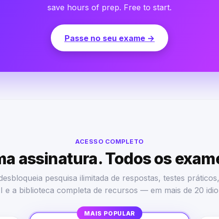
save hours of prep. Free to start.
Passe no seu exame →
ACESSO COMPLETO
a assinatura. Todos os exam
esbloqueia pesquisa ilimitada de respostas, testes práticos
I e a biblioteca completa de recursos — em mais de 20 idi
MAIS POPULAR