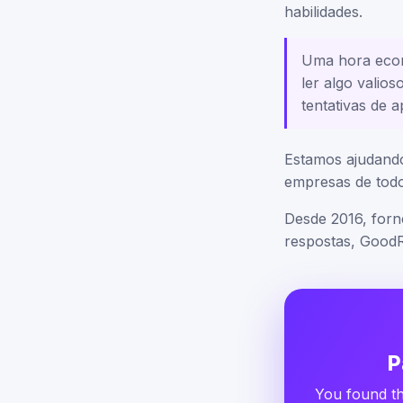
habilidades.
Uma hora econ
ler algo valio
tentativas de 
Estamos ajudando
empresas de todo
Desde 2016, for
respostas, GoodR
P
You found th