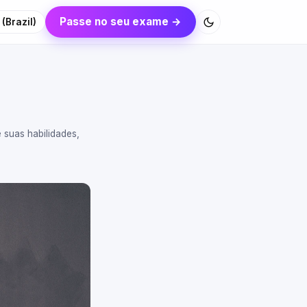
Passe no seu exame →
(Brazil)
 suas habilidades,