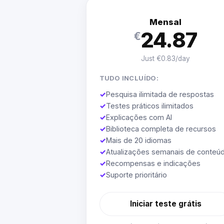
Mensal
24.87
€
Just €0.83/day
TUDO INCLUÍDO:
✓
Pesquisa ilimitada de respostas
✓
Testes práticos ilimitados
✓
Explicações com AI
✓
Biblioteca completa de recursos
✓
Mais de 20 idiomas
✓
Atualizações semanais de conteú
✓
Recompensas e indicações
✓
Suporte prioritário
Iniciar teste grátis