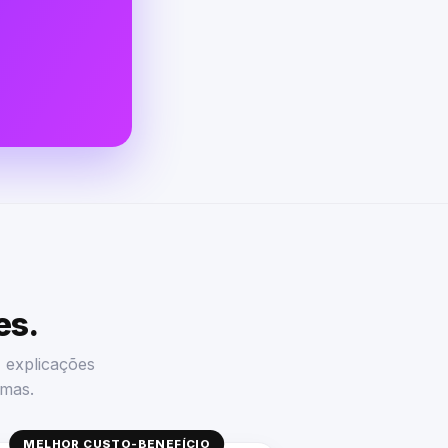
es.
, explicações
omas.
MELHOR CUSTO-BENEFÍCIO