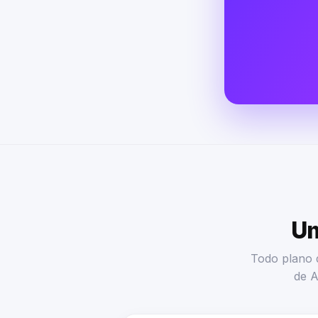
Um
Todo plano d
de A