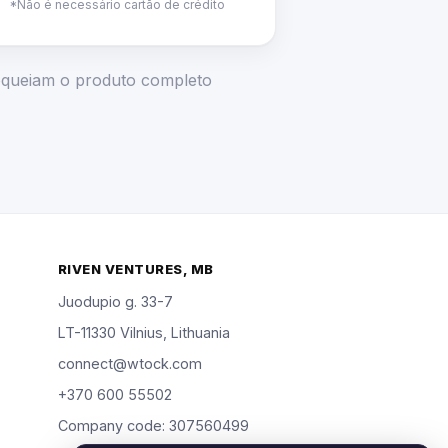
*Não é necessário cartão de crédito
loqueiam o produto completo
RIVEN VENTURES, MB
Juodupio g. 33-7
LT-11330 Vilnius, Lithuania
connect@wtock.com
+370 600 55502
Company code: 307560499