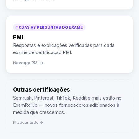
TODAS AS PERGUNTAS DO EXAME
PMI
Respostas e explicações verificadas para cada
exame de certificação PMI.
Navegar PMI →
Outras certificações
Semrush, Pinterest, TikTok, Reddit e mais estão no
ExamRoll.io — novos fornecedores adicionados à
medida que crescemos.
Praticar tudo →