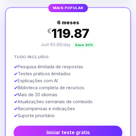
MAIS POPULAR
6 meses
119.87
€
Just €0.66/day
Save 20%
TUDO INCLUÍDO:
✓
Pesquisa ilimitada de respostas
✓
Testes práticos ilimitados
✓
Explicações com AI
✓
Biblioteca completa de recursos
✓
Mais de 20 idiomas
✓
Atualizações semanais de conteúdo
✓
Recompensas e indicações
✓
Suporte prioritário
Iniciar teste grátis