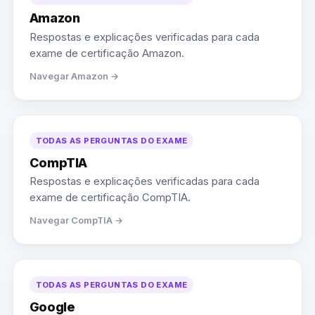
Amazon
Respostas e explicações verificadas para cada
exame de certificação Amazon.
Navegar Amazon →
TODAS AS PERGUNTAS DO EXAME
CompTIA
Respostas e explicações verificadas para cada
exame de certificação CompTIA.
Navegar CompTIA →
TODAS AS PERGUNTAS DO EXAME
Google