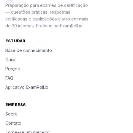
Preparação para exames de certificação
— questões práticas, respostas
verificadas e explicações claras em mais
de 20 idiomas. Pratique no ExamRoll.io.
ESTUDAR
Base de conhecimento
Guias
Preços
FAQ
Aplicativo ExamRoll.io
EMPRESA
Sobre
Contato
Torne-se um parceiro