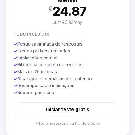
Mensal
24.87
€
Just €0.83/day
TUDO INCLUÍDO:
✓
Pesquisa ilimitada de respostas
✓
Testes práticos ilimitados
✓
Explicações com AI
✓
Biblioteca completa de recursos
✓
Mais de 20 idiomas
✓
Atualizações semanais de conteúdo
✓
Recompensas e indicações
✓
Suporte prioritário
Iniciar teste grátis
*Não é necessário cartão de crédito