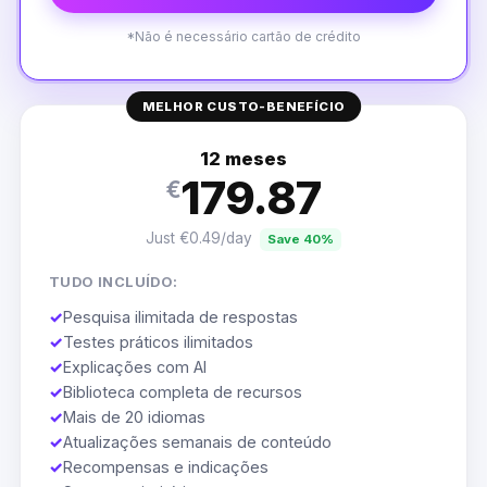
*Não é necessário cartão de crédito
MELHOR CUSTO-BENEFÍCIO
12 meses
179.87
€
Just €0.49/day
Save 40%
TUDO INCLUÍDO:
✓
Pesquisa ilimitada de respostas
✓
Testes práticos ilimitados
✓
Explicações com AI
✓
Biblioteca completa de recursos
✓
Mais de 20 idiomas
✓
Atualizações semanais de conteúdo
✓
Recompensas e indicações