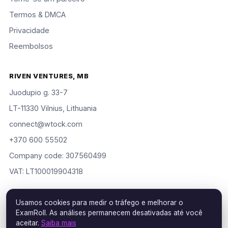
Termos & DMCA
Privacidade
Reembolsos
RIVEN VENTURES, MB
Juodupio g. 33-7
LT-11330 Vilnius, Lithuania
connect@wtock.com
+370 600 55502
Company code: 307560499
VAT: LT100019904318
Usamos cookies para medir o tráfego e melhorar o
ExamRoll. As análises permanecem desativadas até você
© 2016–2026 Riven Ventures, MB. Todos os direitos reservados.
aceitar.
Saiba mais
ExamRoll is an independent study aid, not affiliated with or