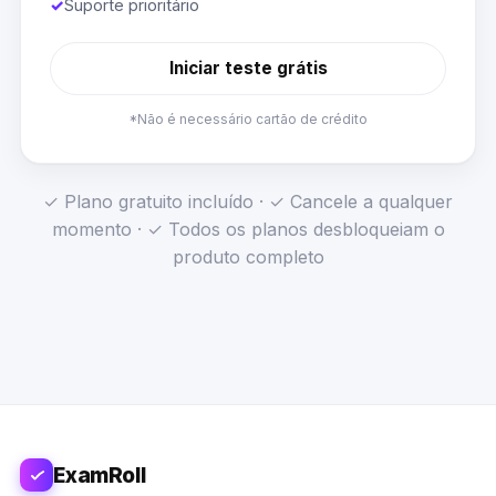
✓
Suporte prioritário
Iniciar teste grátis
*Não é necessário cartão de crédito
✓ Plano gratuito incluído · ✓ Cancele a qualquer
momento · ✓ Todos os planos desbloqueiam o
produto completo
ExamRoll