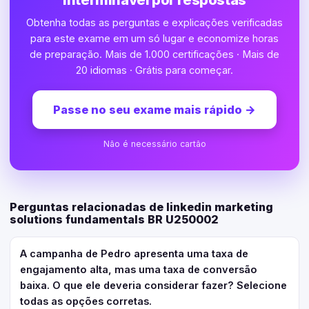
interminável por respostas
Obtenha todas as perguntas e explicações verificadas
para este exame em um só lugar e economize horas
de preparação. Mais de 1.000 certificações · Mais de
20 idiomas · Grátis para começar.
Passe no seu exame mais rápido
→
Não é necessário cartão
Perguntas relacionadas de linkedin marketing
solutions fundamentals BR U250002
A campanha de Pedro apresenta uma taxa de
engajamento alta, mas uma taxa de conversão
baixa. O que ele deveria considerar fazer? Selecione
todas as opções corretas.