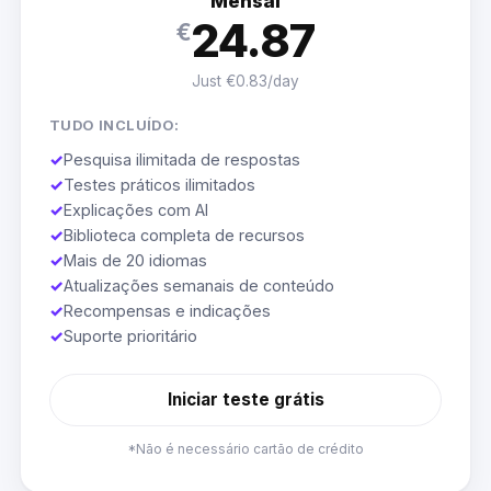
Mensal
24.87
€
Just €0.83/day
TUDO INCLUÍDO:
✓
Pesquisa ilimitada de respostas
✓
Testes práticos ilimitados
✓
Explicações com AI
✓
Biblioteca completa de recursos
✓
Mais de 20 idiomas
✓
Atualizações semanais de conteúdo
✓
Recompensas e indicações
✓
Suporte prioritário
Iniciar teste grátis
*Não é necessário cartão de crédito