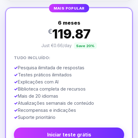
MAIS POPULAR
6 meses
119.87
€
Just €0.66/day
Save 20%
TUDO INCLUÍDO:
✓
Pesquisa ilimitada de respostas
✓
Testes práticos ilimitados
✓
Explicações com AI
✓
Biblioteca completa de recursos
✓
Mais de 20 idiomas
✓
Atualizações semanais de conteúdo
✓
Recompensas e indicações
✓
Suporte prioritário
Iniciar teste grátis