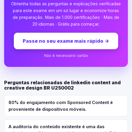
Obtenha todas as perguntas e explicações verificadas
para este exame em um só lugar e economize horas
de preparação. Mais de 1.000 certificações · Mais de
20 idiomas · Grátis para começar.
Passe no seu exame mais rápido
→
Não é necessário cartão
Perguntas relacionadas de linkedin content and
creative design BR U250002
80% do engajamento com Sponsored Content é
proveniente de dispositivos móveis.
A auditoria do conteúdo existente é uma das