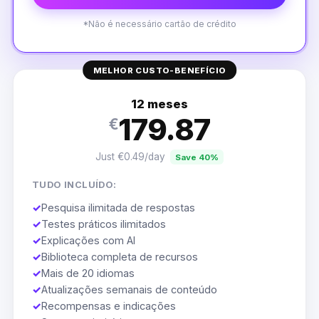
*Não é necessário cartão de crédito
MELHOR CUSTO-BENEFÍCIO
12 meses
179.87
€
Just €0.49/day
Save 40%
TUDO INCLUÍDO:
✓
Pesquisa ilimitada de respostas
✓
Testes práticos ilimitados
✓
Explicações com AI
✓
Biblioteca completa de recursos
✓
Mais de 20 idiomas
✓
Atualizações semanais de conteúdo
✓
Recompensas e indicações