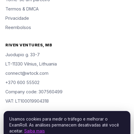
Termos & DMCA
Privacidade
Reembolsos
RIVEN VENTURES, MB
Juodupio g. 33-7
LT-11330 Vilnius, Lithuania
connect@wtock.com
+370 600 55502
Company code: 307560499
VAT: LT100019904318
Usamos cookies para medir o tráfego e melhorar o
ExamRoll. As análises permanecem desativadas até você
© 2016–2026 Riven Ventures, MB. Todos os direitos reservados.
aceitar.
Saiba mais
ExamRoll is an independent study aid, not affiliated with or