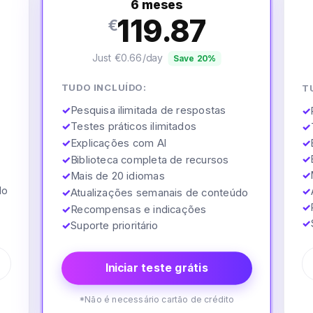
6 meses
119.87
€
Just €0.66/day
Save 20%
TUDO INCLUÍDO:
T
✓
Pesquisa ilimitada de respostas
✓
✓
Testes práticos ilimitados
✓
✓
Explicações com AI
✓
✓
✓
Biblioteca completa de recursos
✓
✓
Mais de 20 idiomas
do
✓
✓
Atualizações semanais de conteúdo
✓
✓
Recompensas e indicações
✓
✓
Suporte prioritário
Iniciar teste grátis
*Não é necessário cartão de crédito