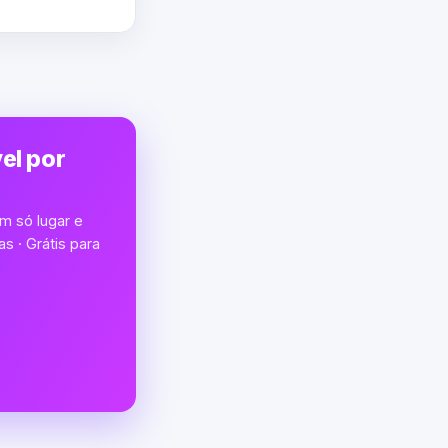
el por
m só lugar e
s · Grátis para