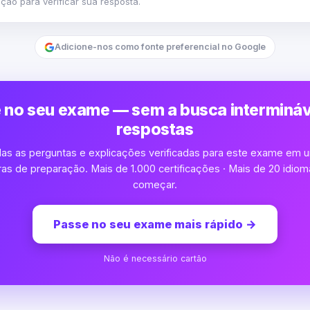
ão para verificar sua resposta.
Adicione-nos como fonte preferencial no Google
 no seu exame — sem a busca intermináv
respostas
as as perguntas e explicações verificadas para este exame em u
s de preparação. Mais de 1.000 certificações · Mais de 20 idioma
começar.
Passe no seu exame mais rápido
→
Não é necessário cartão