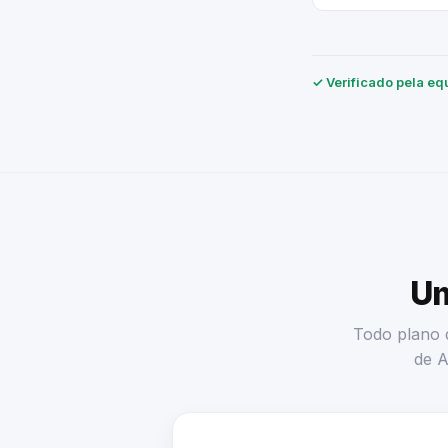
✓ Verificado pela eq
Um
Todo plano d
de A