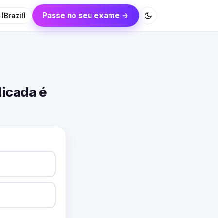
Passe no seu exame →
(Brazil)
icada é