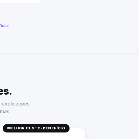
icial
es.
, explicações
omas.
MELHOR CUSTO-BENEFÍCIO