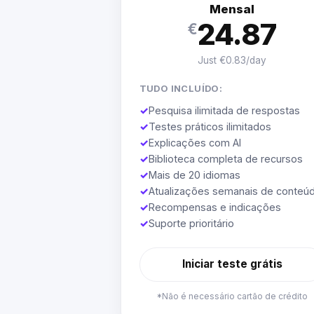
Mensal
24.87
€
Just €0.83/day
TUDO INCLUÍDO:
✓
Pesquisa ilimitada de respostas
✓
Testes práticos ilimitados
✓
Explicações com AI
✓
Biblioteca completa de recursos
✓
Mais de 20 idiomas
✓
Atualizações semanais de conteú
✓
Recompensas e indicações
✓
Suporte prioritário
Iniciar teste grátis
*Não é necessário cartão de crédito