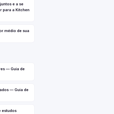
untos e a se
r para a Kitchen
or médio de sua
res — Guia de
ados — Guia de
e estudos