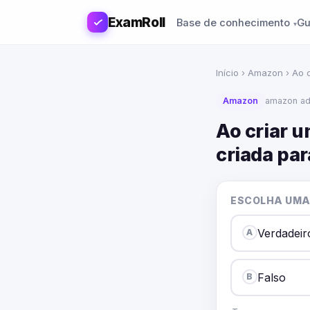
ExamRoll
Base de conhecimento
Gu
Início
›
Amazon
› Ao 
Amazon
amazon ad
Ao criar 
criada pa
ESCOLHA UMA
Verdadeir
A
Falso
B