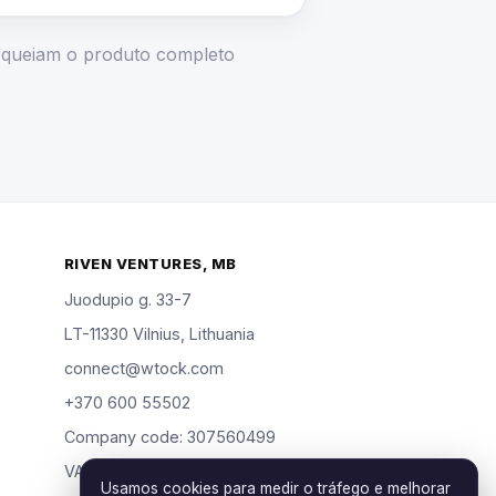
loqueiam o produto completo
RIVEN VENTURES, MB
Juodupio g. 33-7
LT-11330 Vilnius, Lithuania
connect@wtock.com
+370 600 55502
Company code: 307560499
VAT: LT100019904318
Usamos cookies para medir o tráfego e melhorar