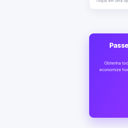
Toque em uma opç
Passe
Obtenha tod
economize hora