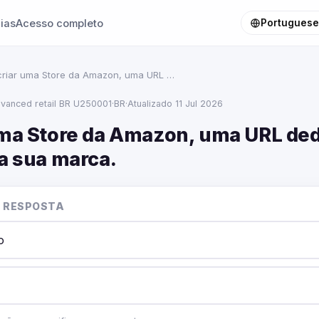
ias
Acesso completo
Portuguese 
criar uma Store da Amazon, uma URL …
vanced retail BR U250001
·
BR
·
Atualizado 11 Jul 2026
uma Store da Amazon, uma URL ded
ra sua marca.
 RESPOSTA
o