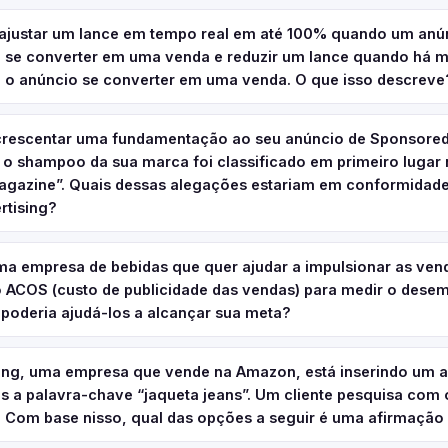
justar um lance em tempo real em até 100% quando um anú
e se converter em uma venda e reduzir um lance quando há 
e o anúncio se converter em uma venda. O que isso descreve
crescentar uma fundamentação ao seu anúncio de Sponsored
o shampoo da sua marca foi classificado em primeiro lugar
Magazine”. Quais dessas alegações estariam em conformidade
rtising?
a empresa de bebidas que quer ajudar a impulsionar as ven
o ACOS (custo de publicidade das vendas) para medir o dese
 poderia ajudá-los a alcançar sua meta?
hing, uma empresa que vende na Amazon, está inserindo um 
 a palavra-chave “jaqueta jeans”. Um cliente pesquisa com 
”. Com base nisso, qual das opções a seguir é uma afirmação