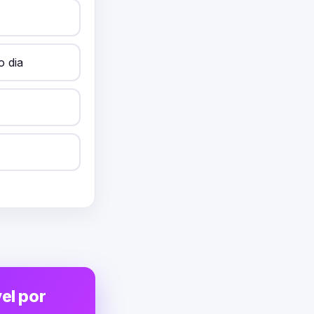
o dia
el por