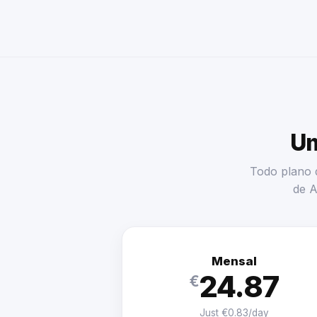
Um
Todo plano d
de A
Mensal
24.87
€
Just €0.83/day