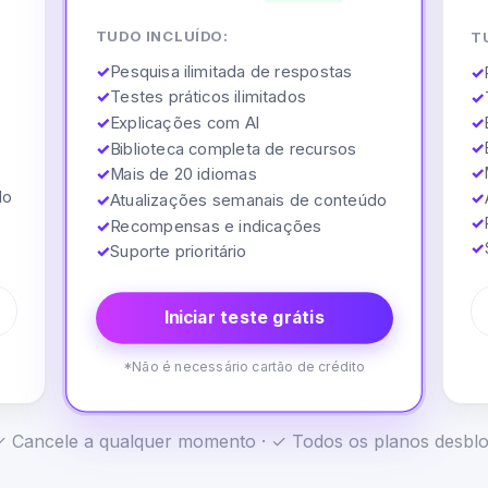
TUDO INCLUÍDO:
T
✓
Pesquisa ilimitada de respostas
✓
✓
Testes práticos ilimitados
✓
✓
Explicações com AI
✓
✓
✓
Biblioteca completa de recursos
✓
✓
Mais de 20 idiomas
do
✓
✓
Atualizações semanais de conteúdo
✓
✓
Recompensas e indicações
✓
✓
Suporte prioritário
Iniciar teste grátis
*Não é necessário cartão de crédito
· ✓ Cancele a qualquer momento · ✓ Todos os planos desb