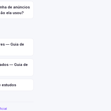
nha de anúncios
ção ela usou?
res — Guia de
ados — Guia de
e estudos
icial