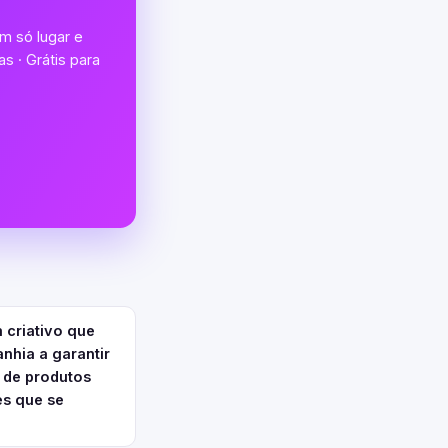
m só lugar e
s · Grátis para
 criativo que
nhia a garantir
 de produtos
es que se