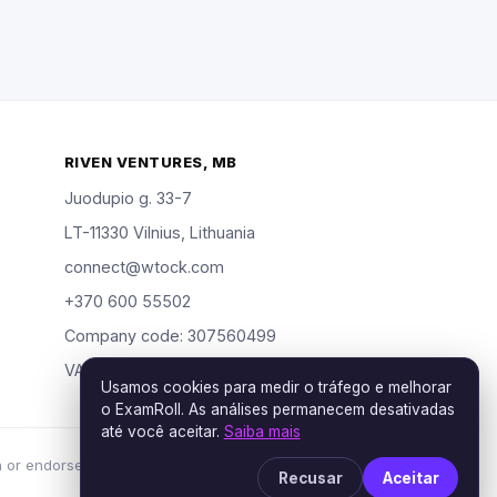
RIVEN VENTURES, MB
Juodupio g. 33-7
LT-11330 Vilnius, Lithuania
connect@wtock.com
+370 600 55502
Company code: 307560499
VAT: LT100019904318
Usamos cookies para medir o tráfego e melhorar
o ExamRoll. As análises permanecem desativadas
até você aceitar.
Saiba mais
h or endorsed by the certification vendors named;
Recusar
Aceitar