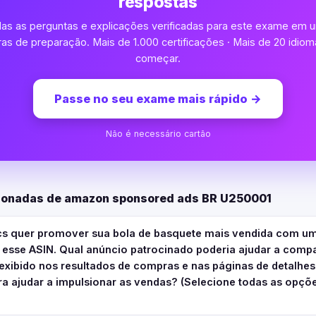
respostas
as as perguntas e explicações verificadas para este exame em u
s de preparação. Mais de 1.000 certificações · Mais de 20 idioma
começar.
Passe no seu exame mais rápido
→
Não é necessário cartão
cionadas de amazon sponsored ads BR U250001
ics quer promover sua bola de basquete mais vendida com um
 esse ASIN. Qual anúncio patrocinado poderia ajudar a compa
 exibido nos resultados de compras e nas páginas de detalhes
ra ajudar a impulsionar as vendas? (Selecione todas as opçõ