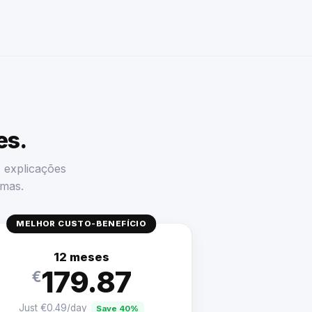
es.
, explicações
omas.
MELHOR CUSTO-BENEFÍCIO
12 meses
179.87
€
Just €0.49/day
Save 40%