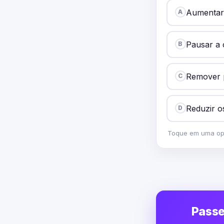
Aumentar
A
Pausar a 
B
Remover 
C
Reduzir o
D
Toque em uma opç
Passe