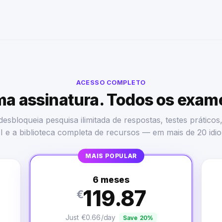
ACESSO COMPLETO
a assinatura. Todos os exam
esbloqueia pesquisa ilimitada de respostas, testes práticos
I e a biblioteca completa de recursos — em mais de 20 idi
MAIS POPULAR
6 meses
119.87
€
Just €0.66/day
Save 20%