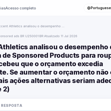
ias
Acesso completo
Portuguese 
ccent Athletics analisou o desempenho …
onsored ads BR U250001
·
BR
·
Atualizado 11 Jul 2026
Athletics analisou o desempenho 
de Sponsored Products para rou
rcebeu que o orçamento excedia
te. Se aumentar o orçamento não
ais ações alternativas seriam ad
 2)
 RESPOSTA