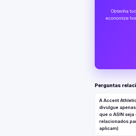
Obtenha tod
economize hora
Perguntas rela
A Accent Athlet
divulgue apenas
que o ASIN seja
relacionados pa
aplicam)