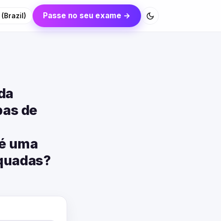
Passe no seu exame →
(Brazil)
da
pas de
 é uma
equadas?