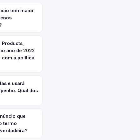
ncio tem maior
menos
?
 Products,
 no ano de 2022
 com a política
das e usará
mpenho. Qual dos
anúncio que
o termo
 verdadeira?