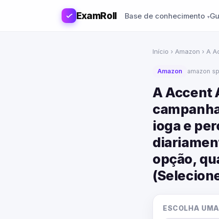
ExamRoll
Base de conhecimento
Gu
Início
›
Amazon
› A A
Amazon
amazon sp
A Accent 
campanha 
ioga e pe
diariamen
opção, qu
(Selecione
ESCOLHA UMA