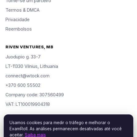
Torne-se um parceiro
Termos & DMCA
Privacidade
Reembolsos
RIVEN VENTURES, MB
Juodupio g. 33-7
LT-11330 Vilnius, Lithuania
connect@wtock.com
+370 600 55502
Company code: 307560499
VAT: LT100019904318
Usamos cookies para medir o tráfego e melhorar o
ExamRoll. As análises permanecem desativadas até você
© 2016–2026 Riven Ventures, MB. Todos os direitos reservados.
aceitar.
Saiba mais
ExamRoll is an independent study aid, not affiliated with or