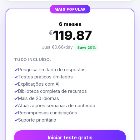
MAIS POPULAR
6 meses
119.87
€
Just €0.66/day
Save 20%
TUDO INCLUÍDO:
✓
Pesquisa ilimitada de respostas
✓
Testes práticos ilimitados
✓
Explicações com AI
✓
Biblioteca completa de recursos
✓
Mais de 20 idiomas
✓
Atualizações semanais de conteúdo
✓
Recompensas e indicações
✓
Suporte prioritário
Iniciar teste grátis