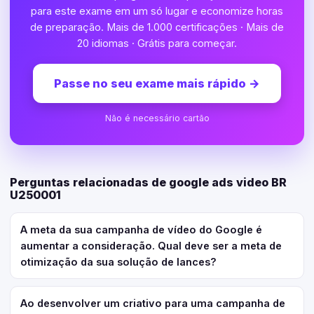
para este exame em um só lugar e economize horas
de preparação. Mais de 1.000 certificações · Mais de
20 idiomas · Grátis para começar.
Passe no seu exame mais rápido
→
Não é necessário cartão
Perguntas relacionadas de google ads video BR
U250001
A meta da sua campanha de vídeo do Google é
aumentar a consideração. Qual deve ser a meta de
otimização da sua solução de lances?
Ao desenvolver um criativo para uma campanha de