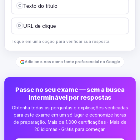
Texto do título
C
URL de clique
D
Toque em uma opção para verificar sua resposta.
Adicione-nos como fonte preferencial no Google
Passe no seu exame — sem a busca
interminável por respostas
Obtenha todas as perguntas e explicações verificadas
para este exame em um só lugar e economize horas
de preparação. Mais de 1.000 certificações · Mais de
20 idiomas · Grátis para começar.