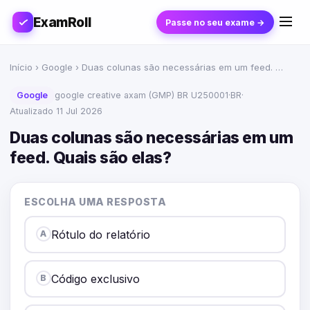
ExamRoll
Passe no seu exame →
Início
›
Google
› Duas colunas são necessárias em um feed. …
Google
google creative axam (GMP) BR U250001
·
BR
·
Atualizado 11 Jul 2026
Duas colunas são necessárias em um
feed. Quais são elas?
ESCOLHA UMA RESPOSTA
Rótulo do relatório
A
Código exclusivo
B