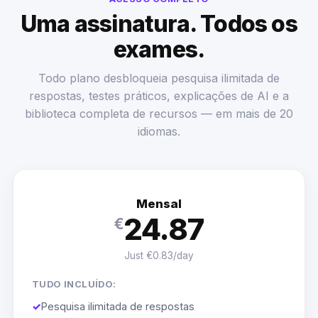
Uma assinatura. Todos os
exames.
Todo plano desbloqueia pesquisa ilimitada de
respostas, testes práticos, explicações de AI e a
biblioteca completa de recursos — em mais de 20
idiomas.
Mensal
24.87
€
Just €0.83/day
TUDO INCLUÍDO:
✓
Pesquisa ilimitada de respostas