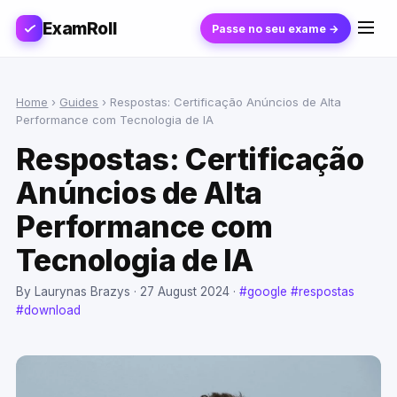
ExamRoll
Passe no seu exame →
Home
›
Guides
›
Respostas: Certificação Anúncios de Alta
Performance com Tecnologia de IA
Respostas: Certificação
Anúncios de Alta
Performance com
Tecnologia de IA
By Laurynas Brazys ·
27 August 2024
·
#google
#respostas
#download