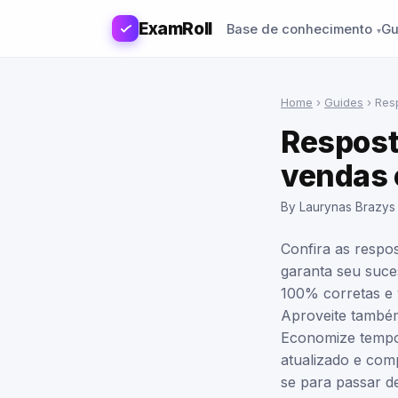
ExamRoll
Base de conhecimento
Gu
Home
›
Guides
›
Res
Respost
vendas 
By Laurynas Brazys
Confira as resp
garanta seu suce
100% corretas e 
Aproveite també
Economize tempo 
atualizado e com
se para passar de