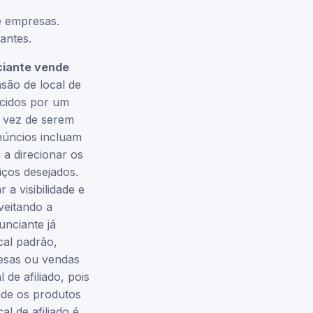
e empresas.
antes.
iante vende
nsão de local de
ecidos por um
m vez de serem
núncios incluam
 a direcionar os
iços desejados.
a visibilidade e
veitando a
unciante já
cal padrão,
esas ou vendas
de afiliado, pois
nde os produtos
l de afiliado é