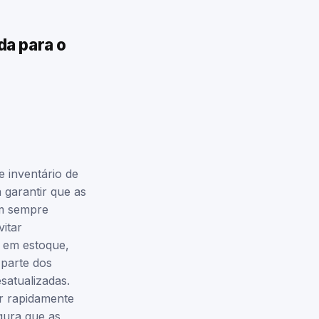
da para o
 inventário de
a garantir que as
am sempre
vitar
l em estoque,
 parte dos
atualizadas.
r rapidamente
gura que as