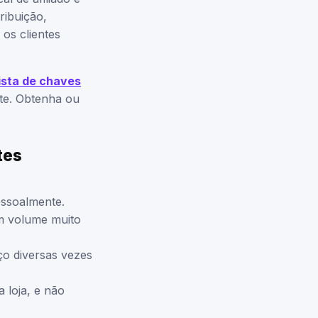
ribuição,
os clientes
lista de chaves
te. Obtenha ou
tes
essoalmente.
m volume muito
ço diversas vezes
 loja, e não