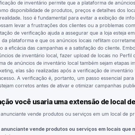
ificação de inventário permite que a plataforma de anúncio
mo disponibilidade de produtos, preços e detalhes dos loca
ealidade. Isso é fundamental para evitar a exibição de in
ossam levar a frustrações dos clientes ou a problemas c
itação de verificação ajuda a assegurar que a loja esteja 
s da plataforma e que os anúncios locais reflitam corretam
o a eficácia das campanhas e a satisfação do cliente. Emb
cios de inventário local, fazer upload de locais no Perfil
ma de anúncios de inventário local também sejam etapas i
ting, elas são realizadas após a verificação de inventário 
cesso. A verificação é, portanto, um passo essencial para 
tejam corretos antes de ativar e otimizar campanhas public
ção você usaria uma extensão de local de 
nunciante vende produtos ou serviços em um local de pro
anunciante vende produtos ou serviços em locais que 