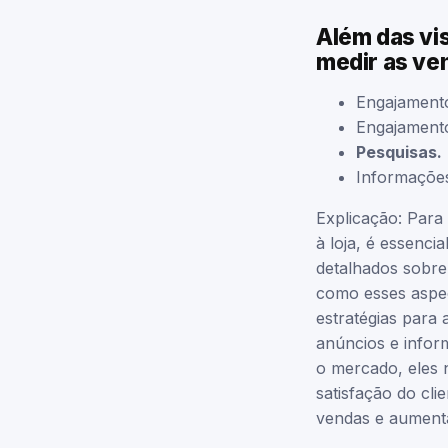
Além das vis
medir as ve
Engajament
Engajament
Pesquisas.
Informações
Explicação: Para
à loja, é essenci
detalhados sobre 
como esses aspect
estratégias para
anúncios e inform
o mercado, eles
satisfação do cl
vendas e aumentar