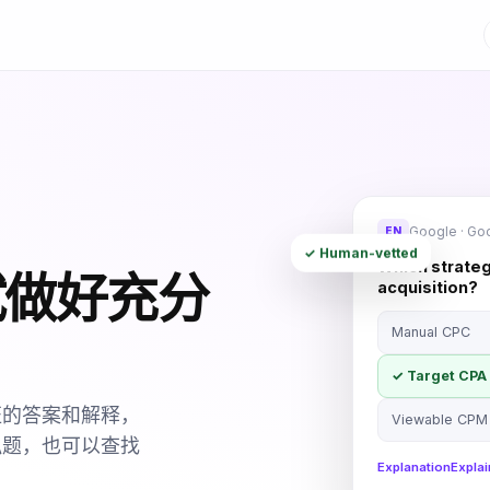
Google · Goo
EN
✓ Human-vetted
Which strateg
试做好充分
acquisition?
Manual CPC
✓ Target CPA
证的答案和解释，
Viewable CPM
拟题，也可以查找
Explanation
Explai