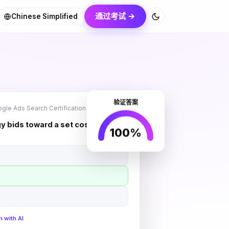
通过考试 →
Chinese Simplified
验证答案
gle Ads Search Certification
y bids toward a set cost per
100%
n with AI