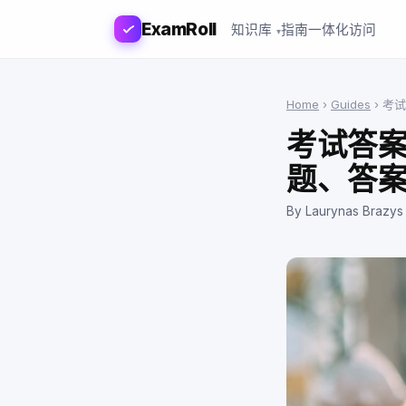
ExamRoll
知识库
指南
一体化访问
Home
›
Guides
›
考试
考试答案：
题、答
By Laurynas Brazys