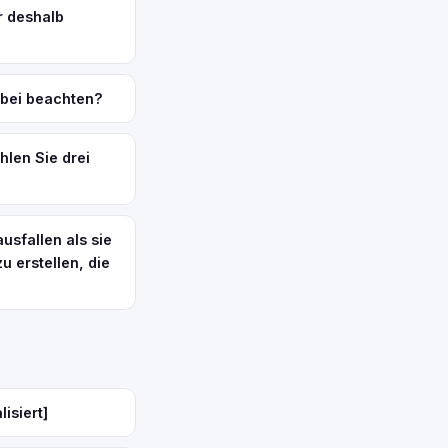
r deshalb
abei beachten?
hlen Sie drei
usfallen als sie
u erstellen, die
isiert]