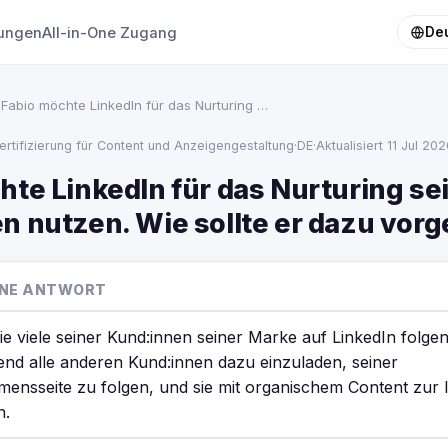
tungen
All-in-One Zugang
De
 Fabio möchte LinkedIn für das Nurturing …
ertifizierung für Content und Anzeigengestaltung
·
DE
·
Aktualisiert 11 Jul 20
hte LinkedIn für das Nurturing se
n nutzen. Wie sollte er dazu vor
EINE ANTWORT
ie viele seiner Kund:innen seiner Marke auf LinkedIn folge
end alle anderen Kund:innen dazu einzuladen, seiner
ensseite zu folgen, und sie mit organischem Content zur I
n.