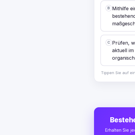
Mithilfe 
B
bestehend
maßgeschn
Prüfen, w
C
aktuell i
organisch
Tippen Sie auf ei
Bestehe
Erhalten Sie j