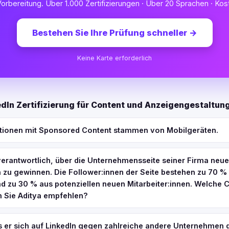
orbereitung. Über 1.000 Zertifizierungen · Über 20 Sprachen · Kost
Bestehen Sie Ihre Prüfung schneller
→
Keine Karte erforderlich
dIn Zertifizierung für Content und Anzeigengestaltun
ktionen mit Sponsored Content stammen von Mobilgeräten.
 verantwortlich, über die Unternehmensseite seiner Firma neue
n zu gewinnen. Die Follower:innen der Seite bestehen zu 70 %
d zu 30 % aus potenziellen neuen Mitarbeiter:innen. Welche 
n Sie Aditya empfehlen?
ss er sich auf LinkedIn gegen zahlreiche andere Unternehmen