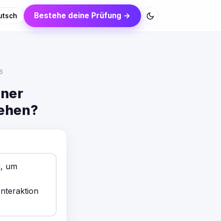
Bestehe deine Prüfung →
utsch
26
iner
gehen?
n, um
nteraktion