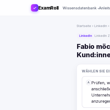
ExamRoll
Wissensdatenbank
Anlei
Startseite
›
LinkedIn
›
LinkedIn
LinkedIn Z
Fabio möc
Kund:inne
WÄHLEN SIE 
Prüfen, w
A
anschließ
Unternehm
anzurege