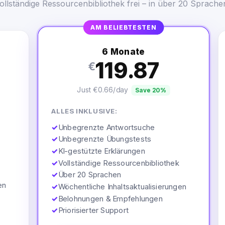
ollständige Ressourcenbibliothek frei – in über 20 Sprache
AM BELIEBTESTEN
6 Monate
119.87
€
Just €0.66/day
Save 20%
ALLES INKLUSIVE:
✓
Unbegrenzte Antwortsuche
✓
Unbegrenzte Übungstests
✓
KI-gestützte Erklärungen
✓
Vollständige Ressourcenbibliothek
✓
Über 20 Sprachen
en
✓
Wöchentliche Inhaltsaktualisierungen
✓
Belohnungen & Empfehlungen
✓
Priorisierter Support