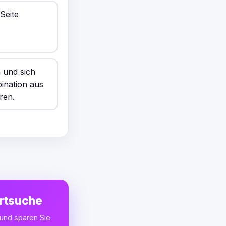
Seite
n und sich
ination aus
ren.
ortsuche
 und sparen Sie