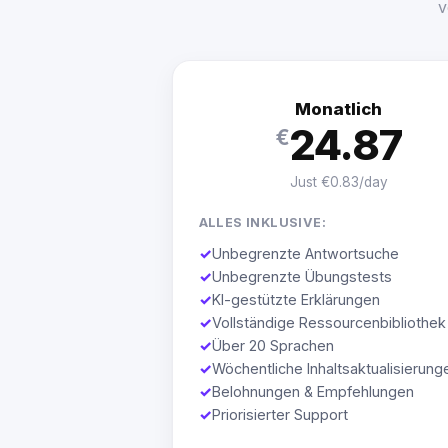
v
Monatlich
24.87
€
Just €0.83/day
ALLES INKLUSIVE:
✓
Unbegrenzte Antwortsuche
✓
Unbegrenzte Übungstests
✓
KI-gestützte Erklärungen
✓
Vollständige Ressourcenbibliothek
✓
Über 20 Sprachen
✓
Wöchentliche Inhaltsaktualisierung
✓
Belohnungen & Empfehlungen
✓
Priorisierter Support