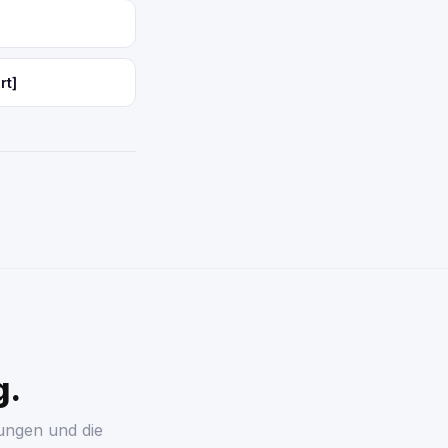
rt]
g.
ungen und die