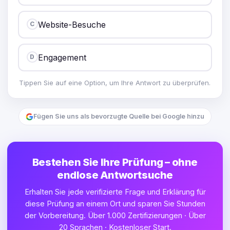
Website-Besuche
C
Engagement
D
Tippen Sie auf eine Option, um Ihre Antwort zu überprüfen.
Fügen Sie uns als bevorzugte Quelle bei Google hinzu
Bestehen Sie Ihre Prüfung – ohne
endlose Antwortsuche
Erhalten Sie jede verifizierte Frage und Erklärung für
diese Prüfung an einem Ort und sparen Sie Stunden
der Vorbereitung. Über 1.000 Zertifizierungen · Über
20 Sprachen · Kostenloser Start.