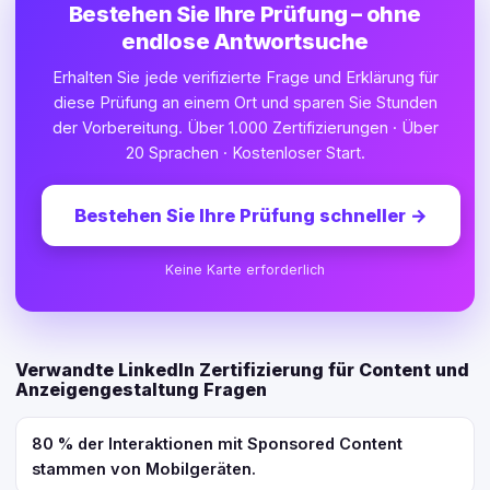
Bestehen Sie Ihre Prüfung – ohne
endlose Antwortsuche
Erhalten Sie jede verifizierte Frage und Erklärung für
diese Prüfung an einem Ort und sparen Sie Stunden
der Vorbereitung. Über 1.000 Zertifizierungen · Über
20 Sprachen · Kostenloser Start.
Bestehen Sie Ihre Prüfung schneller
→
Keine Karte erforderlich
Verwandte LinkedIn Zertifizierung für Content und
Anzeigengestaltung Fragen
80 % der Interaktionen mit Sponsored Content
stammen von Mobilgeräten.