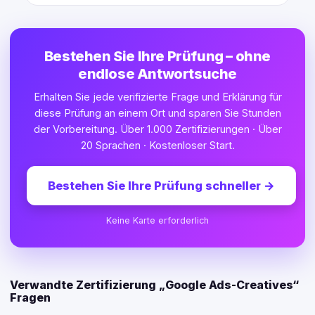
Bestehen Sie Ihre Prüfung – ohne
endlose Antwortsuche
Erhalten Sie jede verifizierte Frage und Erklärung für
diese Prüfung an einem Ort und sparen Sie Stunden
der Vorbereitung. Über 1.000 Zertifizierungen · Über
20 Sprachen · Kostenloser Start.
Bestehen Sie Ihre Prüfung schneller
→
Keine Karte erforderlich
Verwandte Zertifizierung „Google Ads-Creatives“
Fragen