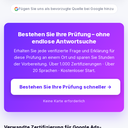
Fügen Sie uns als bevorzugte Quelle bei Google hinzu
Bestehen Sie Ihre Prüfung – ohne
endlose Antwortsuche
Erhalten Sie jede verifizierte Frage und Erklärung für
diese Prüfung an einem Ort und sparen Sie Stunden
der Vorbereitung. Über 1.000 Zertifizierungen · Über
20 Sprachen · Kostenloser Start.
Bestehen Sie Ihre Prüfung schneller
→
Keine Karte erforderlich
Verwandte Zertifizierung für Google Ads-