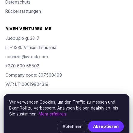
Datenschutz
Rückerstattungen
RIVEN VENTURES, MB
Juodupio g. 33-7
LT-11330 Vilnius, Lithuania
connect@wtock.com
+370 600 55502
Company code: 307560499
VAT: LT100019904318
Wir verwenden Cookies, um den Traffic zu messen und
ExamRoll zu verbessern. Analysen bleiben deaktiviert, bis
© 2016–2026 Riven Ventures, MB. Alle Rechte vorbehalten.
Sie zustimmen.
Mehr erfahren
ExamRoll is an independent study aid, not affiliated with or
endorsed by the certification vendors named; rights holders may
Ablehnen
Akzeptieren
request removal via our
DMCA policy
.