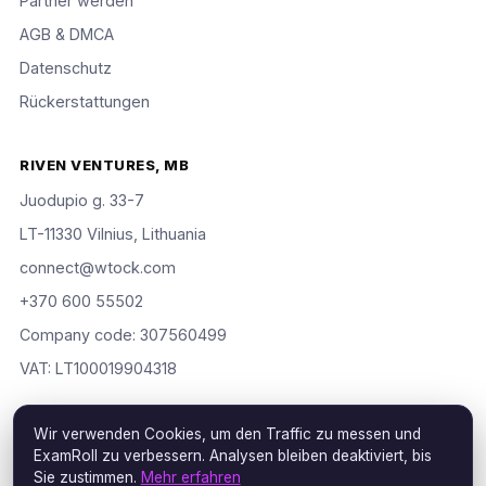
Partner werden
AGB & DMCA
Datenschutz
Rückerstattungen
RIVEN VENTURES, MB
Juodupio g. 33-7
LT-11330 Vilnius, Lithuania
connect@wtock.com
+370 600 55502
Company code: 307560499
VAT: LT100019904318
Wir verwenden Cookies, um den Traffic zu messen und
ExamRoll zu verbessern. Analysen bleiben deaktiviert, bis
© 2016–2026 Riven Ventures, MB. Alle Rechte vorbehalten.
Sie zustimmen.
Mehr erfahren
ExamRoll is an independent study aid, not affiliated with or