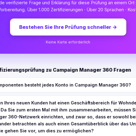
ede verifizierte Frage und Erklärung für diese Prüfung an einem Ort
orbereitung. Über 1.000 Zertifizierungen · Über 20 Sprachen · Kost
Bestehen Sie Ihre Prüfung schneller
→
Keine Karte erforderlich
fizierungsprüfung zu Campaign Manager 360 Fragen
mponenten besteht jedes Konto in Campaign Manager 360?
 Ihres neuen Kunden hat einen Geschäftsbereich für Wohnde
. Da Sie zum ersten Mal mit ihm zusammenarbeiten, müssen Si
r 360-Netzwerk einrichten, und zwar so, dass er sowohl be
ander betrachten als auch einen Gesamtüberblick über das 
ie gehen Sie vor, um dies zu ermöglichen?