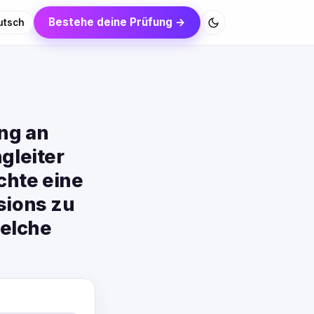
Bestehe deine Prüfung →
utsch
ng an
gleiter
hte eine
sions zu
Welche