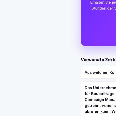
Erhalten Sie j
Stunden der V
Verwandte Zerti
Aus welchen Ko
Das Unternehmen
für Bauaufträge
Campaign Manage
getrennt vonein
abrufen kann. W