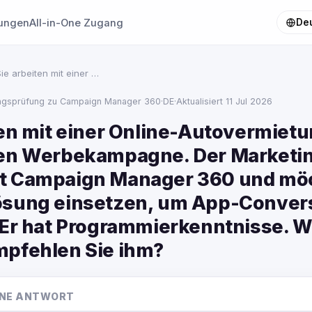
tungen
All-in-One Zugang
De
ie arbeiten mit einer …
rungsprüfung zu Campaign Manager 360
·
DE
·
Aktualisiert 11 Jul 2026
ten mit einer Online-Autovermietu
en Werbekampagne. Der Marketin
t Campaign Manager 360 und möc
sung einsetzen, um App-Conver
 Er hat Programmierkenntnisse. 
pfehlen Sie ihm?
EINE ANTWORT