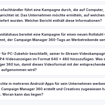
oofachhändler führt eine Kampagne durch, die auf Computer
erichtet ist. Das Unternehmen möchte ermitteln, auf welchen
efert wurden. Welcher Bericht enthält diese Informationen?
nitätshaus bereitet eine Kampagne für einen neuen Rollstuhl v
annt, der Campaign Manager 360-Tags an Werbetreibende se
er für PC-Zubehör beschließt, seiner In-Stream-Videokampag
P4-Videoanzeigen im Format 640 x 480 hinzuzufügen. Was sol
r 360 tun, damit dieses Videoformat mit der entsprechende
e aufgenommen wird?
möchte in mehreren Android-Apps für sein Unternehmen werbe
 Campaign Manager 360 erstellt und Creatives zugewiesen ha
t. Woran kann das liegen?