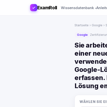
ExamRoll
Wissensdatenbank
Anlei
Startseite
›
Google
› S
Google
Zertifizie
Sie arbei
einer neu
verwende
Google-Lö
erfassen.
Lösung em
WÄHLEN SIE 