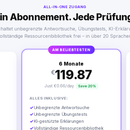
ALL-IN-ONE ZUGANG
in Abonnement. Jede Prüfun
chaltet unbegrenzte Antwortsuche, Übungstests, KI-Erklär
ollständige Ressourcenbibliothek frei – in über 20 Sprache
AM BELIEBTESTEN
6 Monate
119.87
€
Just €0.66/day
Save 20%
ALLES INKLUSIVE:
✓
Unbegrenzte Antwortsuche
✓
Unbegrenzte Übungstests
✓
KI-gestützte Erklärungen
✓
Vollständige Ressourcenbibliothek