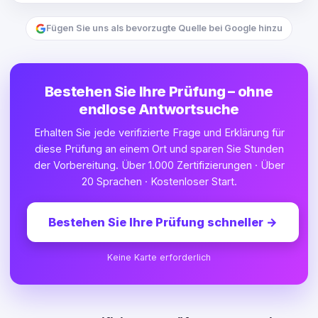
Fügen Sie uns als bevorzugte Quelle bei Google hinzu
Bestehen Sie Ihre Prüfung – ohne
endlose Antwortsuche
Erhalten Sie jede verifizierte Frage und Erklärung für
diese Prüfung an einem Ort und sparen Sie Stunden
der Vorbereitung. Über 1.000 Zertifizierungen · Über
20 Sprachen · Kostenloser Start.
Bestehen Sie Ihre Prüfung schneller
→
Keine Karte erforderlich