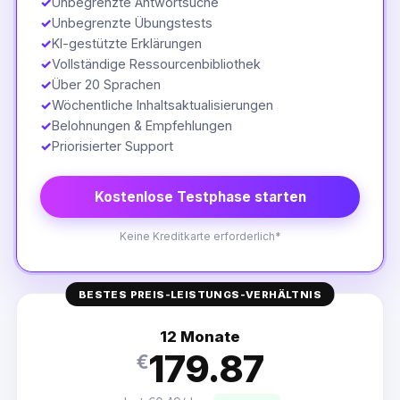
✓
Unbegrenzte Antwortsuche
✓
Unbegrenzte Übungstests
✓
KI-gestützte Erklärungen
✓
Vollständige Ressourcenbibliothek
✓
Über 20 Sprachen
✓
Wöchentliche Inhaltsaktualisierungen
✓
Belohnungen & Empfehlungen
✓
Priorisierter Support
Kostenlose Testphase starten
Keine Kreditkarte erforderlich*
BESTES PREIS-LEISTUNGS-VERHÄLTNIS
12 Monate
179.87
€