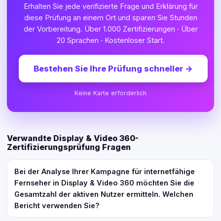
Erhalten Sie jede verifizierte Frage und Erklärung für
diese Prüfung an einem Ort und sparen Sie Stunden
der Vorbereitung. Über 1.000 Zertifizierungen · Über
20 Sprachen · Kostenloser Start.
Bestehen Sie Ihre Prüfung schneller
→
Keine Karte erforderlich
Verwandte Display & Video 360-
Zertifizierungsprüfung Fragen
Bei der Analyse Ihrer Kampagne für internetfähige
Fernseher in Display & Video 360 möchten Sie die
Gesamtzahl der aktiven Nutzer ermitteln. Welchen
Bericht verwenden Sie?