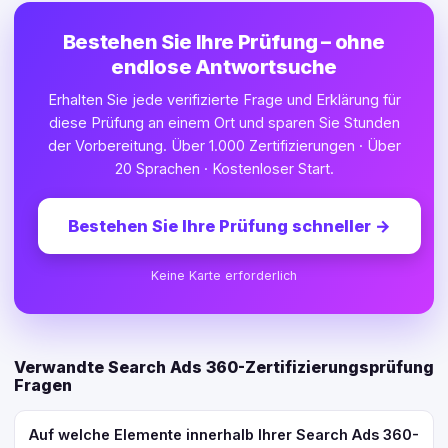
Bestehen Sie Ihre Prüfung – ohne
endlose Antwortsuche
Erhalten Sie jede verifizierte Frage und Erklärung für
diese Prüfung an einem Ort und sparen Sie Stunden
der Vorbereitung. Über 1.000 Zertifizierungen · Über
20 Sprachen · Kostenloser Start.
Bestehen Sie Ihre Prüfung schneller
→
Keine Karte erforderlich
Verwandte Search Ads 360-Zertifizierungsprüfung
Fragen
Auf welche Elemente innerhalb Ihrer Search Ads 360-