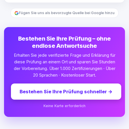
Fügen Sie uns als bevorzugte Quelle bei Google hinzu
Bestehen Sie Ihre Prüfung – ohne
endlose Antwortsuche
Erhalten Sie jede verifizierte Frage und Erklärung für
diese Prüfung an einem Ort und sparen Sie Stunden
der Vorbereitung. Über 1.000 Zertifizierungen · Über
20 Sprachen · Kostenloser Start.
Bestehen Sie Ihre Prüfung schneller
→
Keine Karte erforderlich