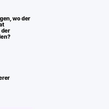
egen, wo der
at
 der
len?
erer