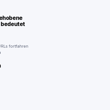
gehobene
, bedeutet
URLs fortfahren
n
n