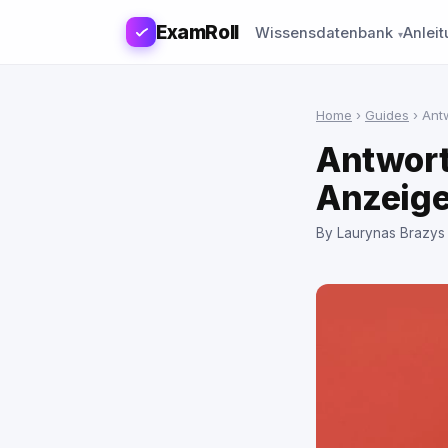
ExamRoll
Wissensdatenbank
Anlei
Home
›
Guides
›
Ant
Antwort
Anzeige
By Laurynas Brazys