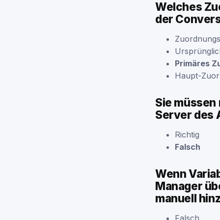
Welches Zuo
der Convers
Zuordnungs
Ursprüngli
Primäres Z
Haupt-Zuor
Sie müssen 
Server des 
Richtig
Falsch
Wenn Variab
Manager übe
manuell hin
Falsch