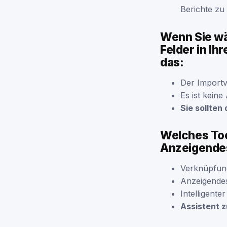
Berichte zu 
Wenn Sie wä
Felder in Ih
das:
Der Import
Es ist kein
Sie sollte
Welches Too
Anzeigende
Verknüpfun
Anzeigendes
Intelligente
Assistent z