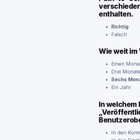
verschiede
enthalten.
Richtig
Falsch
Wie weit im
Einen Mona
Drei Monat
Sechs Mon
Ein Jahr
In welchem B
„Veröffentl
Benutzerob
In den Kont