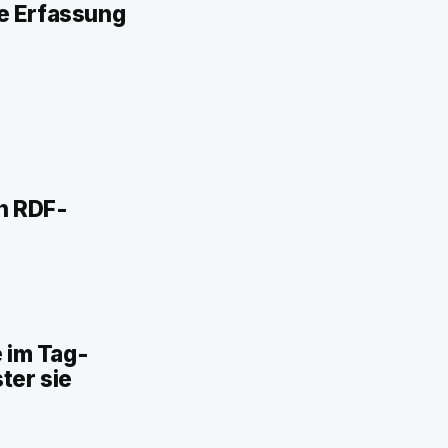
ie Erfassung
n RDF-
 im Tag-
ter sie