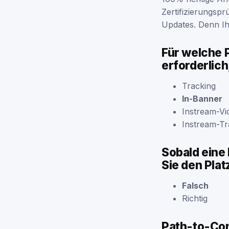
Zertifizierungsp
Updates. Denn Ihre
Für welche 
erforderlic
Tracking
In-Banner
Instream-Vi
Instream-Tr
Sobald eine 
Sie den Pla
Falsch
Richtig
Path-to-Con