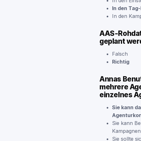
In den Eins
In den Tag
In den Kam
AAS-Rohdate
geplant wer
Falsch
Richtig
Annas Benut
mehrere Agen
einzelnes A
Sie kann d
Agenturkon
Sie kann Be
Kampagnen f
Sie sollte 