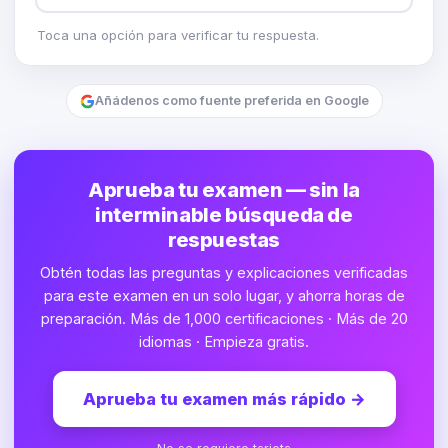
Toca una opción para verificar tu respuesta.
Añádenos como fuente preferida en Google
Aprueba tu examen — sin la
interminable búsqueda de
respuestas
Obtén todas las preguntas y explicaciones verificadas
para este examen en un solo lugar, y ahorra horas de
preparación. Más de 1,000 certificaciones · Más de 20
idiomas · Empieza gratis.
Aprueba tu examen más rápido
→