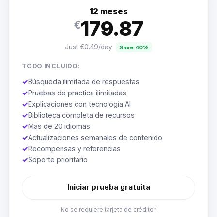
12 meses
179.87
€
Just €0.49/day
Save 40%
TODO INCLUIDO:
✓
Búsqueda ilimitada de respuestas
✓
Pruebas de práctica ilimitadas
✓
Explicaciones con tecnología AI
✓
Biblioteca completa de recursos
✓
Más de 20 idiomas
✓
Actualizaciones semanales de contenido
✓
Recompensas y referencias
✓
Soporte prioritario
Iniciar prueba gratuita
No se requiere tarjeta de crédito*