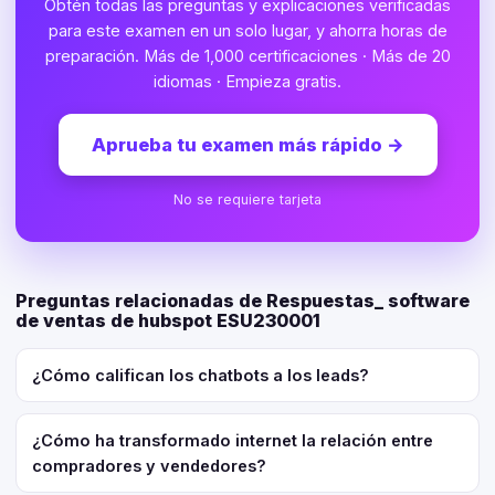
Obtén todas las preguntas y explicaciones verificadas
para este examen en un solo lugar, y ahorra horas de
preparación. Más de 1,000 certificaciones · Más de 20
idiomas · Empieza gratis.
Aprueba tu examen más rápido
→
No se requiere tarjeta
Preguntas relacionadas de Respuestas_ software
de ventas de hubspot ESU230001
¿Cómo califican los chatbots a los leads?
¿Cómo ha transformado internet la relación entre
compradores y vendedores?