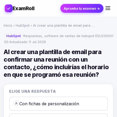
ExamRoll
Aprueba tu examen →
Inicio
›
HubSpot
› Al crear una plantilla de email para …
HubSpot
Respuestas_ software de ventas de hubspot ESU230001
·
ES
·
Actualizado 11 Jul 2026
Al crear una plantilla de email para
confirmar una reunión con un
contacto, ¿cómo incluirías el horario
en que se programó esa reunión?
ELIGE UNA RESPUESTA
Con fichas de personalización
A