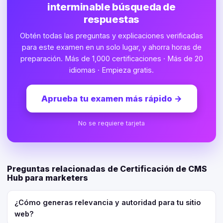
interminable búsqueda de
respuestas
Obtén todas las preguntas y explicaciones verificadas
para este examen en un solo lugar, y ahorra horas de
preparación. Más de 1,000 certificaciones · Más de 20
idiomas · Empieza gratis.
Aprueba tu examen más rápido
→
No se requiere tarjeta
Preguntas relacionadas de Certificación de CMS
Hub para marketers
¿Cómo generas relevancia y autoridad para tu sitio
web?