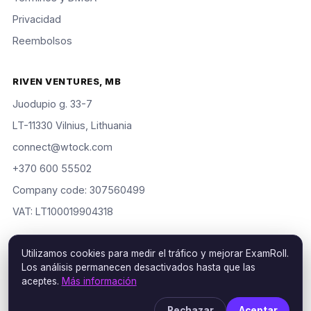
Privacidad
Reembolsos
RIVEN VENTURES, MB
Juodupio g. 33-7
LT-11330 Vilnius, Lithuania
connect@wtock.com
+370 600 55502
Company code: 307560499
VAT: LT100019904318
Utilizamos cookies para medir el tráfico y mejorar ExamRoll.
Los análisis permanecen desactivados hasta que las
© 2016–2026 Riven Ventures, MB. Todos los derechos
aceptes.
Más información
reservados. ExamRoll is an independent study aid, not affiliated
with or endorsed by the certification vendors named; rights
Rechazar
Aceptar