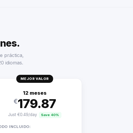
enes.
e práctica,
20 idiomas.
MEJOR VALOR
12 meses
179.87
€
Just €0.49/day
Save 40%
ODO INCLUIDO: