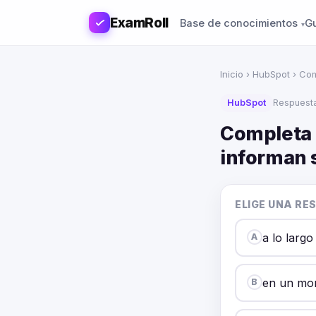
ExamRoll
Base de conocimientos
G
Inicio
›
HubSpot
› Com
HubSpot
Respuest
Completa 
informan s
ELIGE UNA RE
a lo larg
A
en un mo
B