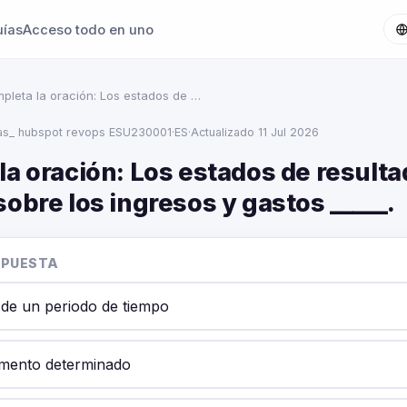
uías
Acceso todo en uno
pleta la oración: Los estados de …
as_ hubspot revops ESU230001
·
ES
·
Actualizado 11 Jul 2026
la oración: Los estados de result
obre los ingresos y gastos _____.
SPUESTA
o de un periodo de tiempo
mento determinado