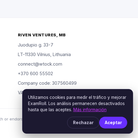
RIVEN VENTURES, MB
Juodupio g. 33-7
LT-11330 Vilnius, Lithuania
connect@wtock.com
+370 600 55502
Company code: 307560499
VAT: LT100019904318
Utilizamos cookies para medir el tráfico y mejorar
ExamRoll. Los análisis permanecen desactivados
hasta que las aceptes.
Más información
th or endorsed by the certification vendors named;
Rechazar
Aceptar