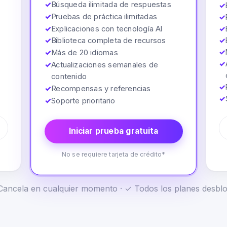
✓
Búsqueda ilimitada de respuestas
✓
✓
Pruebas de práctica ilimitadas
✓
✓
Explicaciones con tecnología AI
✓
✓
Biblioteca completa de recursos
✓
✓
✓
Más de 20 idiomas
✓
✓
Actualizaciones semanales de
contenido
✓
✓
Recompensas y referencias
✓
✓
Soporte prioritario
Iniciar prueba gratuita
No se requiere tarjeta de crédito*
✓ Cancela en cualquier momento · ✓ Todos los planes desb