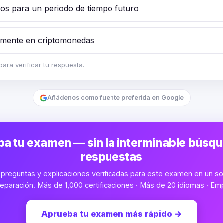
os para un periodo de tiempo futuro
amente en criptomonedas
ara verificar tu respuesta.
Añádenos como fuente preferida en Google
a tu examen — sin la interminable búsq
respuestas
preguntas y explicaciones verificadas para este examen en un sol
eparación. Más de 1,000 certificaciones · Más de 20 idiomas · Emp
Aprueba tu examen más rápido
→