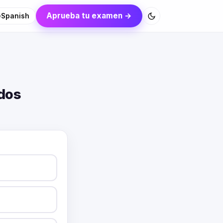
Aprueba tu examen →
Spanish
ados