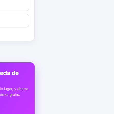
ueda de
o lugar, y ahorra
ieza gratis.