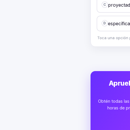
proyectad
C
específic
D
Toca una opción p
Aprueb
Obtén todas las 
horas de pr