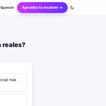
Aprueba tu examen →
Spanish
 reales?
ocial más