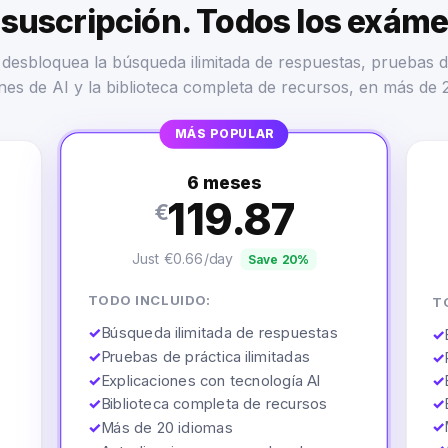
suscripción. Todos los exám
desbloquea la búsqueda ilimitada de respuestas, pruebas d
nes de AI y la biblioteca completa de recursos, en más de 
MÁS POPULAR
6 meses
119.87
€
Just €0.66/day
Save 20%
TODO INCLUIDO:
T
✓
Búsqueda ilimitada de respuestas
✓
✓
Pruebas de práctica ilimitadas
✓
✓
Explicaciones con tecnología AI
✓
✓
Biblioteca completa de recursos
✓
✓
✓
Más de 20 idiomas