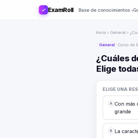
ExamRoll
Base de conocimientos
G
Inicio
›
General
› ¿Cu
General
Curso de M
¿Cuáles d
Elige tod
ELIGE UNA RE
Con más d
A
grande
La caracte
B