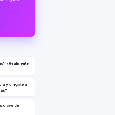
ias? «Realmente
a y dirigirte a
cas?
s clave de