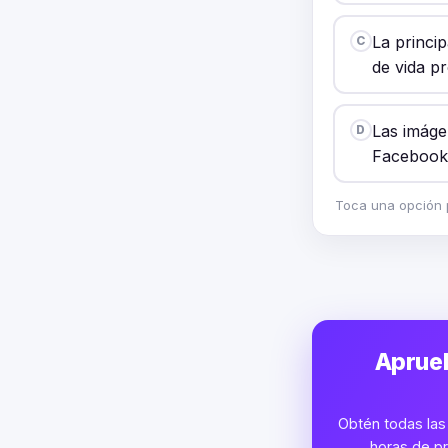
La princip
C
de vida p
Las imáge
D
Facebook
Toca una opción p
Aprueb
Obtén todas las 
horas de pr