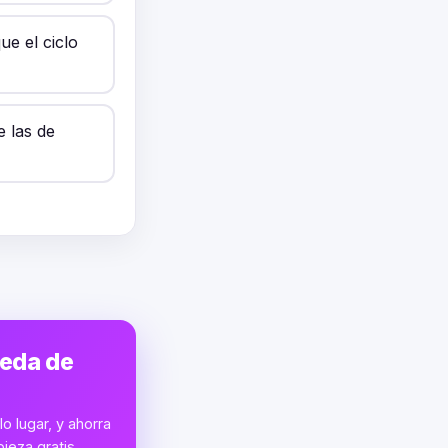
ue el ciclo
 las de
ueda de
o lugar, y ahorra
ieza gratis.