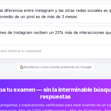
al diferencia entre Instagram y las otras redes sociales es q
romedio de un post es de más de 3 meses
nes de Instagram reciben un 23% más de interacciones que
ara verificar tu respuesta.
Añádenos como fuente preferida en Google
a tu examen — sin la interminable búsq
respuestas
preguntas y explicaciones verificadas para este examen en un sol
eparación. Más de 1,000 certificaciones · Más de 20 idiomas · Emp