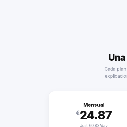
Una 
Cada plan 
explicacio
Mensual
24.87
€
Just €0.83/day