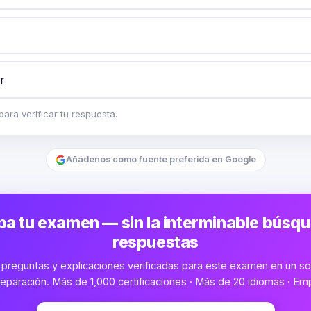
r
ara verificar tu respuesta.
Añádenos como fuente preferida en Google
a tu examen — sin la interminable búsq
respuestas
preguntas y explicaciones verificadas para este examen en un sol
eparación. Más de 1,000 certificaciones · Más de 20 idiomas · Emp