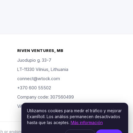
RIVEN VENTURES, MB
Juodupio g. 33-7
LT-11330 Vilnius, Lithuania
connect@wtock.com
+370 600 55502
Company code: 307560499
VAT: LT100019904318
Utilizamos cookies para medir el tráfico y mejorar
ExamRoll. Los análisis permanecen desactivados
hasta que las aceptes.
Más información
th or endorsed by the certification vendors named;