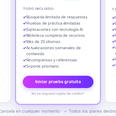
TODO INCLUIDO:
T
✓
Búsqueda ilimitada de respuestas
✓
✓
Pruebas de práctica ilimitadas
✓
✓
Explicaciones con tecnología AI
✓
✓
Biblioteca completa de recursos
✓
✓
✓
Más de 20 idiomas
✓
✓
Actualizaciones semanales de
contenido
✓
✓
Recompensas y referencias
✓
✓
Soporte prioritario
Iniciar prueba gratuita
No se requiere tarjeta de crédito*
✓ Cancela en cualquier momento · ✓ Todos los planes desb