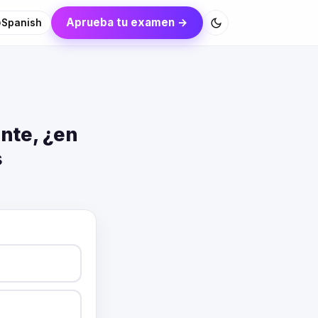
Aprueba tu examen →
Spanish
ente, ¿en
s