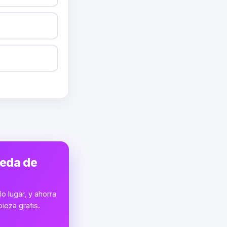
ueda de
o lugar, y ahorra
ieza gratis.