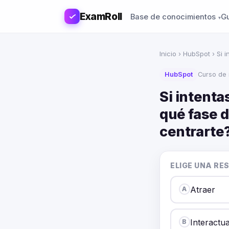
ExamRoll
Base de conocimientos
G
Inicio
›
HubSpot
› Si i
HubSpot
Curso de 
Si intenta
qué fase 
centrarte
ELIGE UNA RE
Atraer
A
Interactu
B