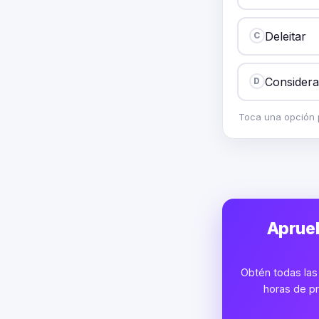
Deleitar
C
Considera
D
Toca una opción p
Aprueb
Obtén todas las 
horas de pr