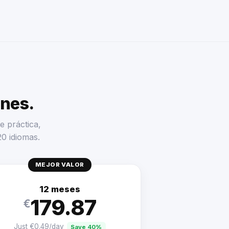
enes.
e práctica,
20 idiomas.
MEJOR VALOR
12 meses
179.87
€
Just €0.49/day
Save 40%