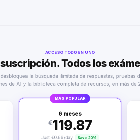
ACCESO TODO EN UNO
suscripción. Todos los exám
desbloquea la búsqueda ilimitada de respuestas, pruebas d
nes de AI y la biblioteca completa de recursos, en más de 
MÁS POPULAR
6 meses
119.87
€
Just €0.66/day
Save 20%