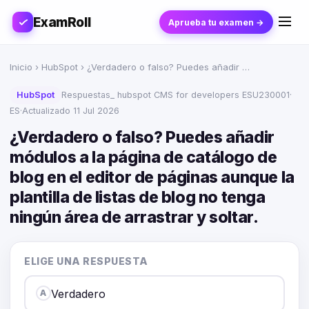
ExamRoll
Aprueba tu examen →
Inicio
›
HubSpot
› ¿Verdadero o falso? Puedes añadir …
HubSpot
Respuestas_ hubspot CMS for developers ESU230001
·
ES
·
Actualizado 11 Jul 2026
¿Verdadero o falso? Puedes añadir
módulos a la página de catálogo de
blog en el editor de páginas aunque la
plantilla de listas de blog no tenga
ningún área de arrastrar y soltar.
ELIGE UNA RESPUESTA
Verdadero
A