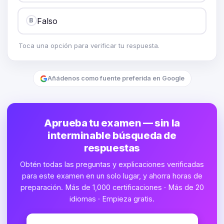
Falso
B
Toca una opción para verificar tu respuesta.
Añádenos como fuente preferida en Google
Aprueba tu examen — sin la
interminable búsqueda de
respuestas
Obtén todas las preguntas y explicaciones verificadas
para este examen en un solo lugar, y ahorra horas de
preparación. Más de 1,000 certificaciones · Más de 20
idiomas · Empieza gratis.