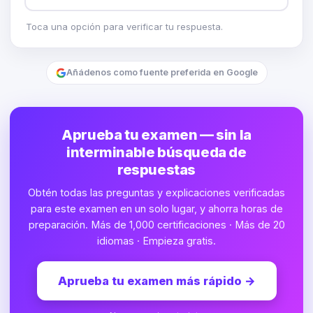
Toca una opción para verificar tu respuesta.
Añádenos como fuente preferida en Google
Aprueba tu examen — sin la
interminable búsqueda de
respuestas
Obtén todas las preguntas y explicaciones verificadas
para este examen en un solo lugar, y ahorra horas de
preparación. Más de 1,000 certificaciones · Más de 20
idiomas · Empieza gratis.
Aprueba tu examen más rápido
→