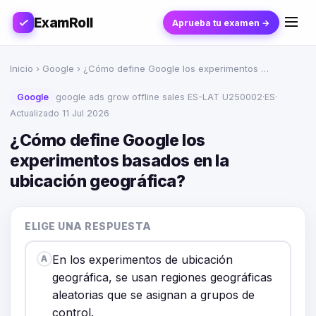
ExamRoll
Aprueba tu examen →
Inicio
›
Google
› ¿Cómo define Google los experimentos …
Google
google ads grow offline sales ES-LAT U250002
·
ES
·
Actualizado 11 Jul 2026
¿Cómo define Google los
experimentos basados en la
ubicación geográfica?
ELIGE UNA RESPUESTA
En los experimentos de ubicación
A
geográfica, se usan regiones geográficas
aleatorias que se asignan a grupos de
control.