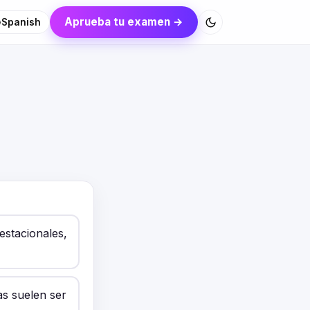
Aprueba tu examen →
Spanish
estacionales,
as suelen ser