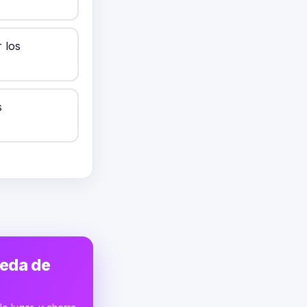
 los
s
ueda de