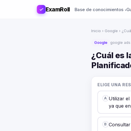
ExamRoll
Base de conocimientos
G
Inicio
›
Google
› ¿Cuá
Google
google ads
¿Cuál es l
Planifica
ELIGE UNA RE
Utilizar e
A
ya que en
Consultar
B