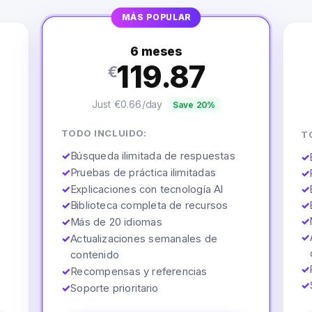
MÁS POPULAR
6 meses
119.87
€
Just €0.66/day
Save 20%
TODO INCLUIDO:
T
✓
Búsqueda ilimitada de respuestas
✓
✓
Pruebas de práctica ilimitadas
✓
✓
Explicaciones con tecnología AI
✓
✓
Biblioteca completa de recursos
✓
✓
✓
Más de 20 idiomas
✓
✓
Actualizaciones semanales de
contenido
✓
✓
Recompensas y referencias
✓
✓
Soporte prioritario