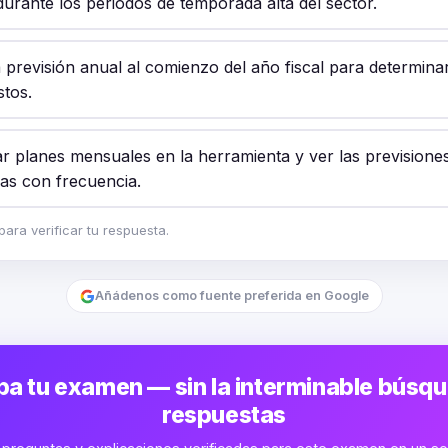
urante los periodos de temporada alta del sector.
 previsión anual al comienzo del año fiscal para determinar
tos.
ar planes mensuales en la herramienta y ver las previsione
das con frecuencia.
ara verificar tu respuesta.
Añádenos como fuente preferida en Google
a tu examen — sin la interminable búsq
respuestas