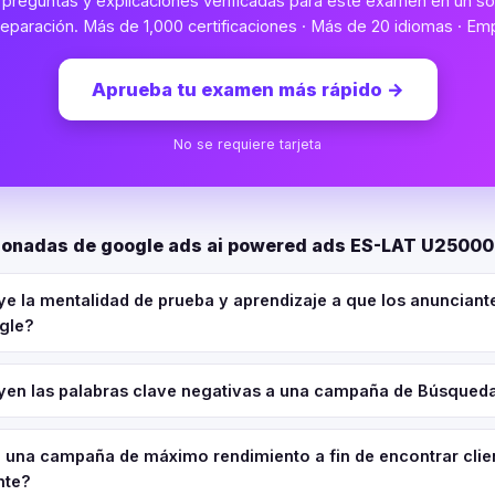
preguntas y explicaciones verificadas para este examen en un sol
eparación. Más de 1,000 certificaciones · Más de 20 idiomas · Emp
Aprueba tu examen más rápido
→
No se requiere tarjeta
ionadas de google ads ai powered ads ES-LAT U2500
e la mentalidad de prueba y aprendizaje a que los anunciant
ogle?
en las palabras clave negativas a una campaña de Búsqued
una campaña de máximo rendimiento a fin de encontrar clie
nte?