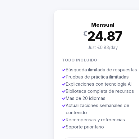
Mensual
24.87
€
Just €0.83/day
TODO INCLUIDO:
✓
Búsqueda ilimitada de respuestas
✓
Pruebas de práctica ilimitadas
✓
Explicaciones con tecnología AI
✓
Biblioteca completa de recursos
✓
Más de 20 idiomas
✓
Actualizaciones semanales de
contenido
✓
Recompensas y referencias
✓
Soporte prioritario