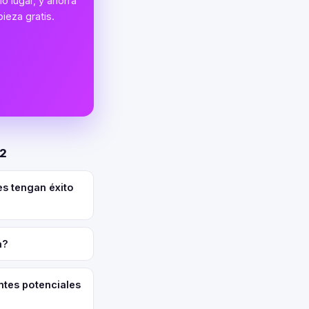
o lugar, y ahorra
ieza gratis.
02
es tengan éxito
a?
ntes potenciales