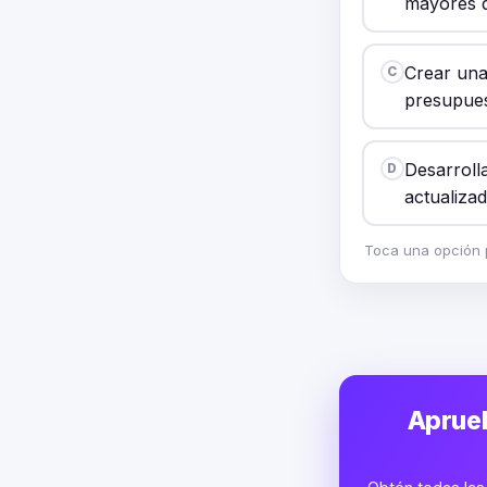
mayores d
Crear una
C
presupues
Desarroll
D
actualiza
Toca una opción p
Aprueb