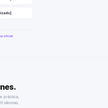
lizado]
a oficial
enes.
e práctica,
20 idiomas.