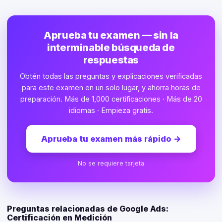
Aprueba tu examen — sin la
interminable búsqueda de
respuestas
Obtén todas las preguntas y explicaciones verificadas
para este examen en un solo lugar, y ahorra horas de
preparación. Más de 1,000 certificaciones · Más de 20
idiomas · Empieza gratis.
Aprueba tu examen más rápido
→
No se requiere tarjeta
Preguntas relacionadas de Google Ads:
Certificación en Medición