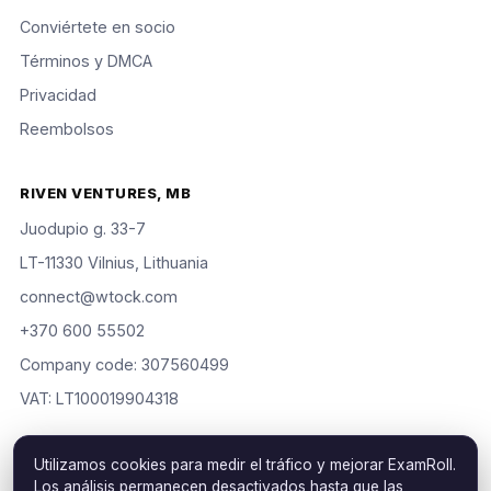
Conviértete en socio
Términos y DMCA
Privacidad
Reembolsos
RIVEN VENTURES, MB
Juodupio g. 33-7
LT-11330 Vilnius, Lithuania
connect@wtock.com
+370 600 55502
Company code: 307560499
VAT: LT100019904318
Utilizamos cookies para medir el tráfico y mejorar ExamRoll.
Los análisis permanecen desactivados hasta que las