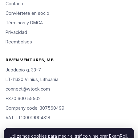
Contacto
Conviértete en socio
Términos y DMCA
Privacidad
Reembolsos
RIVEN VENTURES, MB
Juodupio g. 33-7
LT-11330 Vilnius, Lithuania
connect@wtock.com
+370 600 55502
Company code: 307560499
VAT: LT100019904318
Utilizamos cookies para medir el tráfico y mejorar ExamRoll.