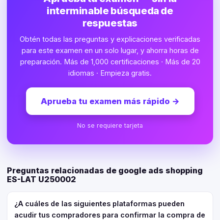
interminable búsqueda de
respuestas
Obtén todas las preguntas y explicaciones verificadas
para este examen en un solo lugar, y ahorra horas de
preparación. Más de 1,000 certificaciones · Más de 20
idiomas · Empieza gratis.
Aprueba tu examen más rápido
→
No se requiere tarjeta
Preguntas relacionadas de google ads shopping
ES-LAT U250002
¿A cuáles de las siguientes plataformas pueden
acudir tus compradores para confirmar la compra de