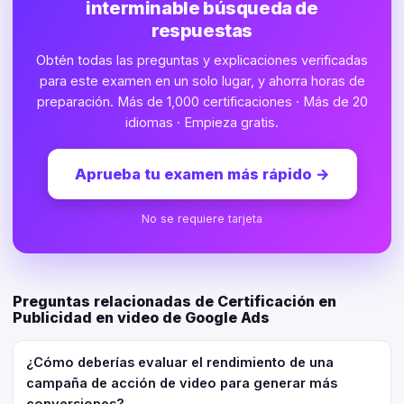
interminable búsqueda de
respuestas
Obtén todas las preguntas y explicaciones verificadas
para este examen en un solo lugar, y ahorra horas de
preparación. Más de 1,000 certificaciones · Más de 20
idiomas · Empieza gratis.
Aprueba tu examen más rápido
→
No se requiere tarjeta
Preguntas relacionadas de Certificación en
Publicidad en video de Google Ads
¿Cómo deberías evaluar el rendimiento de una
campaña de acción de video para generar más
conversiones?