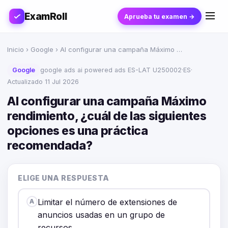
ExamRoll
Aprueba tu examen →
Inicio
›
Google
› Al configurar una campaña Máximo …
Google
google ads ai powered ads ES-LAT U250002
·
ES
·
Actualizado 11 Jul 2026
Al configurar una campaña Máximo
rendimiento, ¿cuál de las siguientes
opciones es una práctica
recomendada?
ELIGE UNA RESPUESTA
Limitar el número de extensiones de
A
anuncios usadas en un grupo de
recursos.