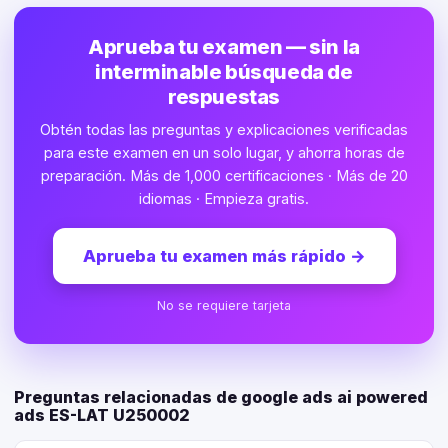
Aprueba tu examen — sin la
interminable búsqueda de
respuestas
Obtén todas las preguntas y explicaciones verificadas
para este examen en un solo lugar, y ahorra horas de
preparación. Más de 1,000 certificaciones · Más de 20
idiomas · Empieza gratis.
Aprueba tu examen más rápido
→
No se requiere tarjeta
Preguntas relacionadas de google ads ai powered
ads ES-LAT U250002