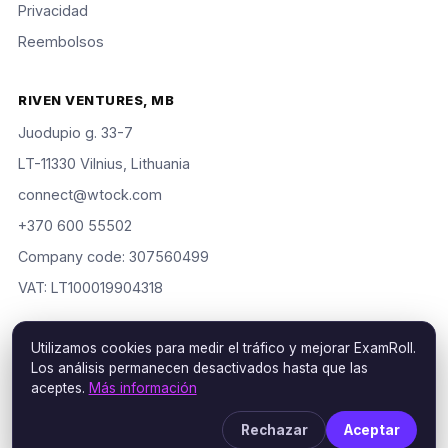
Privacidad
Reembolsos
RIVEN VENTURES, MB
Juodupio g. 33-7
LT-11330 Vilnius, Lithuania
connect@wtock.com
+370 600 55502
Company code: 307560499
VAT: LT100019904318
Utilizamos cookies para medir el tráfico y mejorar ExamRoll.
Los análisis permanecen desactivados hasta que las
© 2016–2026 Riven Ventures, MB. Todos los derechos
aceptes.
Más información
reservados. ExamRoll is an independent study aid, not affiliated
with or endorsed by the certification vendors named; rights
Rechazar
Aceptar
holders may request removal via our
DMCA policy
.