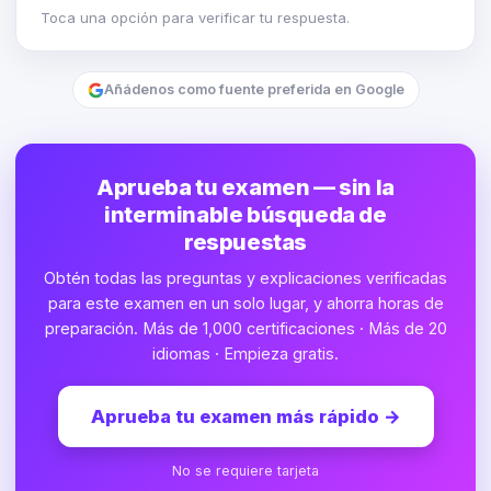
Toca una opción para verificar tu respuesta.
Añádenos como fuente preferida en Google
Aprueba tu examen — sin la
interminable búsqueda de
respuestas
Obtén todas las preguntas y explicaciones verificadas
para este examen en un solo lugar, y ahorra horas de
preparación. Más de 1,000 certificaciones · Más de 20
idiomas · Empieza gratis.
Aprueba tu examen más rápido
→
No se requiere tarjeta