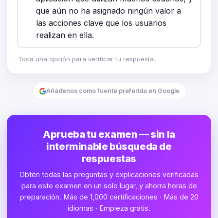
que aún no ha asignado ningún valor a
las acciones clave que los usuarios
realizan en ella.
Toca una opción para verificar tu respuesta.
Añádenos como fuente preferida en Google
Aprueba tu examen — sin la
interminable búsqueda de
respuestas
Obtén todas las preguntas y explicaciones verificadas
para este examen en un solo lugar, y ahorra horas de
preparación. Más de 1,000 certificaciones · Más de 20
idiomas · Empieza gratis.