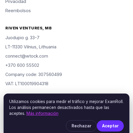
Privacidad
Reembolsos
RIVEN VENTURES, MB
Juodupio g. 33-7
LT-11330 Vilnius, Lithuania
connect@wtock.com
+370 600 55502
Company code: 307560499
VAT: LT100019904318
Utilizamos cookies para medir el tráfico y mejorar ExamRoll.
Los análisis permanecen desactivados hasta que las
© 2016–2026 Riven Ventures, MB. Todos los derechos
aceptes.
Más información
reservados. ExamRoll is an independent study aid, not affiliated
with or endorsed by the certification vendors named; rights
Rechazar
Aceptar
holders may request removal via our
DMCA policy
.