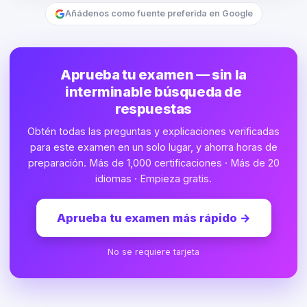
Añádenos como fuente preferida en Google
Aprueba tu examen — sin la
interminable búsqueda de
respuestas
Obtén todas las preguntas y explicaciones verificadas
para este examen en un solo lugar, y ahorra horas de
preparación. Más de 1,000 certificaciones · Más de 20
idiomas · Empieza gratis.
Aprueba tu examen más rápido
→
No se requiere tarjeta