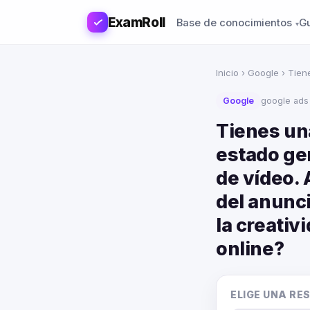
ExamRoll
Base de conocimientos
G
Inicio
›
Google
› Tien
Google
google ads
Tienes un
estado ge
de vídeo. 
del anunc
la creativ
online?
ELIGE UNA RE