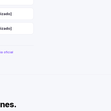
lizado]
lizado]
a oficial
enes.