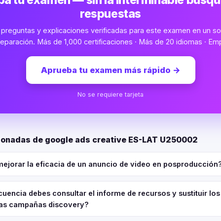
a tu examen — sin la interminable búsq
respuestas
preguntas y explicaciones verificadas para este examen en un sol
eparación. Más de 1,000 certificaciones · Más de 20 idiomas · Emp
Aprueba tu examen más rápido
→
No se requiere tarjeta
ionadas de google ads creative ES-LAT U250002
jorar la eficacia de un anuncio de video en posproducción
uencia debes consultar el informe de recursos y sustituir los
las campañas discovery?