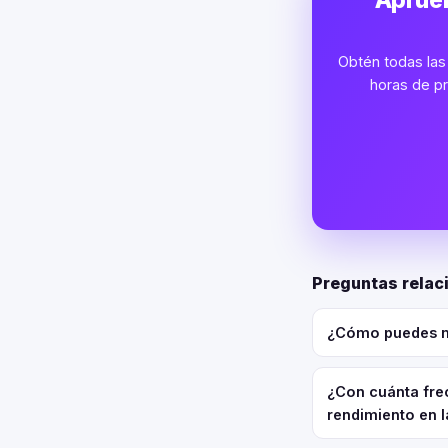
Aprueb
Obtén todas las 
horas de pr
Preguntas relac
¿Cómo puedes me
¿Con cuánta frec
rendimiento en 