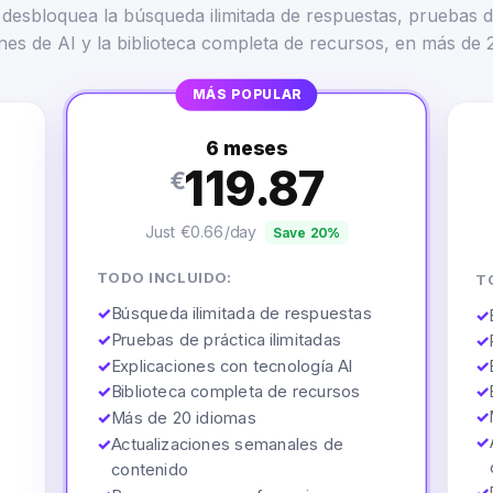
desbloquea la búsqueda ilimitada de respuestas, pruebas d
nes de AI y la biblioteca completa de recursos, en más de 
MÁS POPULAR
6 meses
119.87
€
Just €0.66/day
Save 20%
TODO INCLUIDO:
T
✓
Búsqueda ilimitada de respuestas
✓
✓
Pruebas de práctica ilimitadas
✓
✓
Explicaciones con tecnología AI
✓
✓
Biblioteca completa de recursos
✓
✓
✓
Más de 20 idiomas
✓
✓
Actualizaciones semanales de
contenido
✓