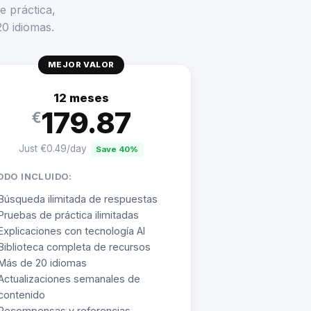
e práctica,
20 idiomas.
MEJOR VALOR
12 meses
179.87
€
Just €0.49/day
Save 40%
ODO INCLUIDO:
Búsqueda ilimitada de respuestas
Pruebas de práctica ilimitadas
Explicaciones con tecnología AI
Biblioteca completa de recursos
Más de 20 idiomas
Actualizaciones semanales de
contenido
Recompensas y referencias