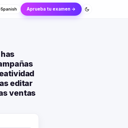
Aprueba tu examen →
Spanish
 has
 campañas
reatividad
as editar
las ventas