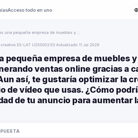
uías
Acceso todo en uno
es una pequeña empresa de muebles y …
 creative ES-LAT U250002
·
ES
·
Actualizado 11 Jul 2026
a pequeña empresa de muebles y
nerando ventas online gracias a
Aun así, te gustaría optimizar la c
io de vídeo que usas. ¿Cómo podrí
idad de tu anuncio para aumentar 
SPUESTA