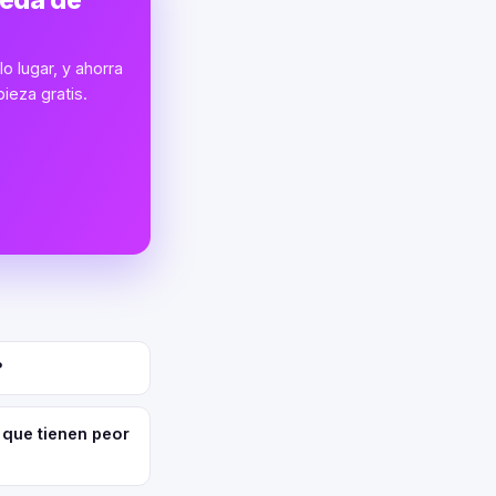
ueda de
o lugar, y ahorra
ieza gratis.
?
 que tienen peor