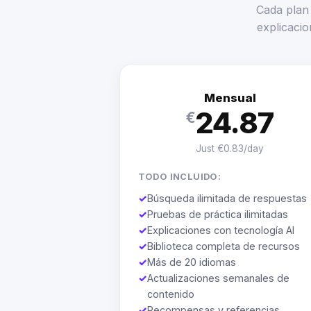
Cada plan 
explicacio
Mensual
24.87
€
Just €0.83/day
TODO INCLUIDO:
✓
Búsqueda ilimitada de respuestas
✓
Pruebas de práctica ilimitadas
✓
Explicaciones con tecnología AI
✓
Biblioteca completa de recursos
✓
Más de 20 idiomas
✓
Actualizaciones semanales de
contenido
✓
Recompensas y referencias