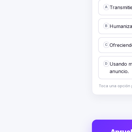
Transmitie
A
Humanizan
B
Ofreciendo
C
Usando má
D
anuncio.
Toca una opción p