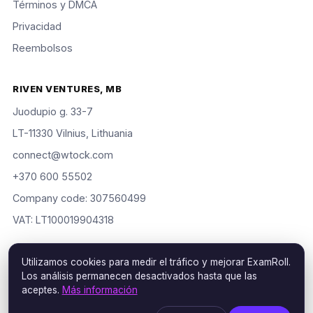
Términos y DMCA
Privacidad
Reembolsos
RIVEN VENTURES, MB
Juodupio g. 33-7
LT-11330 Vilnius, Lithuania
connect@wtock.com
+370 600 55502
Company code: 307560499
VAT: LT100019904318
Utilizamos cookies para medir el tráfico y mejorar ExamRoll.
Los análisis permanecen desactivados hasta que las
© 2016–2026 Riven Ventures, MB. Todos los derechos
aceptes.
Más información
reservados. ExamRoll is an independent study aid, not affiliated
with or endorsed by the certification vendors named; rights