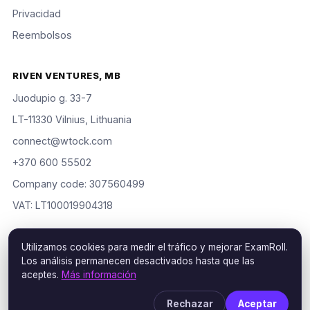
Privacidad
Reembolsos
RIVEN VENTURES, MB
Juodupio g. 33-7
LT-11330 Vilnius, Lithuania
connect@wtock.com
+370 600 55502
Company code: 307560499
VAT: LT100019904318
Utilizamos cookies para medir el tráfico y mejorar ExamRoll.
Los análisis permanecen desactivados hasta que las
© 2016–2026 Riven Ventures, MB. Todos los derechos
aceptes.
Más información
reservados. ExamRoll is an independent study aid, not affiliated
with or endorsed by the certification vendors named; rights
Rechazar
Aceptar
holders may request removal via our
DMCA policy
.