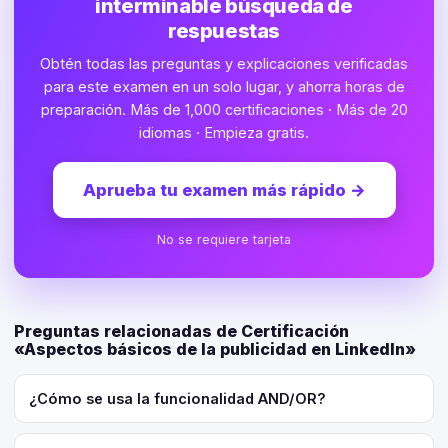
interminable búsqueda de
respuestas
Obtén todas las preguntas y explicaciones verificadas
para este examen en un solo lugar, y ahorra horas de
preparación. Más de 1,000 certificaciones · Más de 20
idiomas · Empieza gratis.
Aprueba tu examen más rápido
→
No se requiere tarjeta
Preguntas relacionadas de Certificación
«Aspectos básicos de la publicidad en LinkedIn»
¿Cómo se usa la funcionalidad AND/OR?