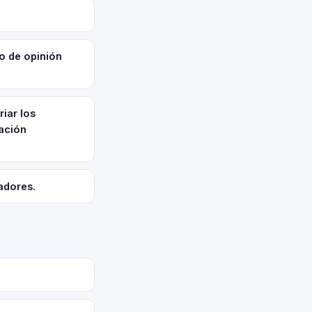
o de opinión
iar los
zación
adores.