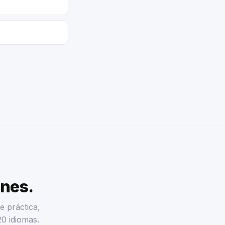
enes.
e práctica,
20 idiomas.