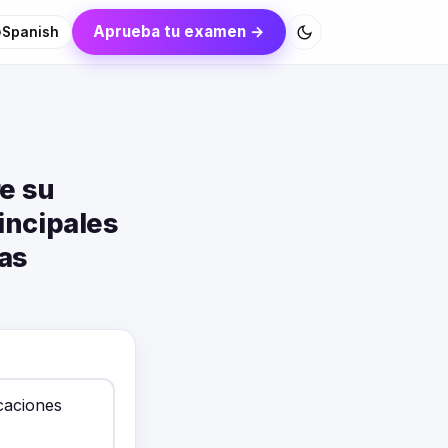
Aprueba tu examen →
Spanish
re su
incipales
las
caciones