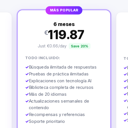
MÁS POPULAR
6 meses
119.87
€
Just €0.66/day
Save 20%
TODO INCLUIDO:
T
✓
Búsqueda ilimitada de respuestas
✓
✓
Pruebas de práctica ilimitadas
✓
✓
Explicaciones con tecnología AI
✓
✓
Biblioteca completa de recursos
✓
✓
✓
Más de 20 idiomas
✓
✓
Actualizaciones semanales de
contenido
✓
✓
Recompensas y referencias
✓
✓
Soporte prioritario