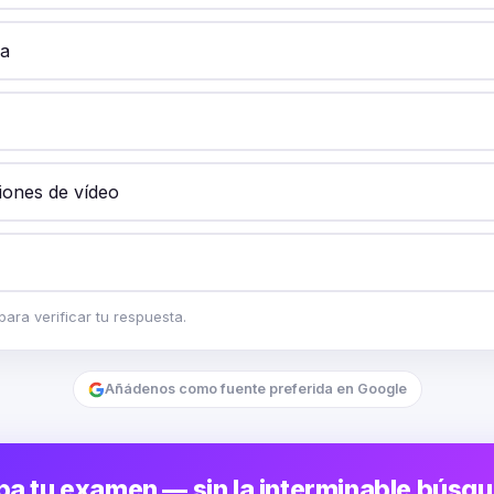
a
ciones de vídeo
ara verificar tu respuesta.
Añádenos como fuente preferida en Google
a tu examen — sin la interminable búsq