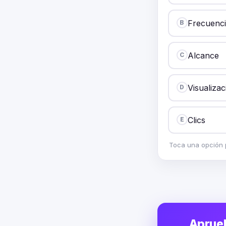
Frecuenci
B
Alcance
C
Visualiza
D
Clics
E
Toca una opción p
Aprueb