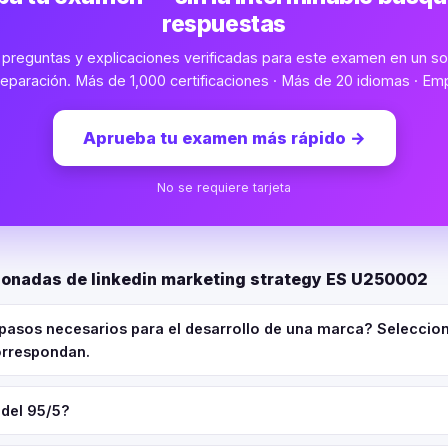
respuestas
preguntas y explicaciones verificadas para este examen en un sol
eparación. Más de 1,000 certificaciones · Más de 20 idiomas · Emp
Aprueba tu examen más rápido
→
No se requiere tarjeta
ionadas de linkedin marketing strategy ES U250002
pasos necesarios para el desarrollo de una marca? Seleccion
orrespondan.
 del 95/5?