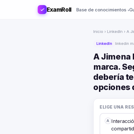
ExamRoll
Base de conocimientos
G
Inicio
›
LinkedIn
› A J
LinkedIn
linkedin 
A Jimena l
marca. Se
debería te
opciones 
ELIGE UNA RE
Interacci
A
compartid