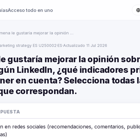
uías
Acceso todo en uno
imena le gustaría mejorar la opinión …
marketing strategy ES U250002
·
ES
·
Actualizado 11 Jul 2026
e gustaría mejorar la opinión sob
gún LinkedIn, ¿qué indicadores pr
ner en cuenta? Selecciona todas 
que correspondan.
SPUESTA
ón en redes sociales (recomendaciones, comentarios, publi
as)