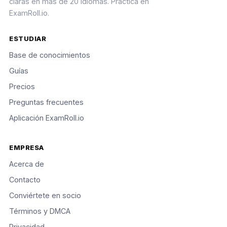
claras en más de 20 idiomas. Practica en
ExamRoll.io.
ESTUDIAR
Base de conocimientos
Guías
Precios
Preguntas frecuentes
Aplicación ExamRoll.io
EMPRESA
Acerca de
Contacto
Conviértete en socio
Términos y DMCA
Privacidad