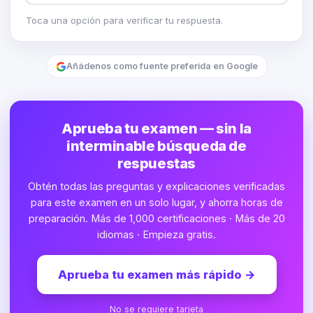
Toca una opción para verificar tu respuesta.
Añádenos como fuente preferida en Google
Aprueba tu examen — sin la
interminable búsqueda de
respuestas
Obtén todas las preguntas y explicaciones verificadas
para este examen en un solo lugar, y ahorra horas de
preparación. Más de 1,000 certificaciones · Más de 20
idiomas · Empieza gratis.
Aprueba tu examen más rápido
→
No se requiere tarjeta