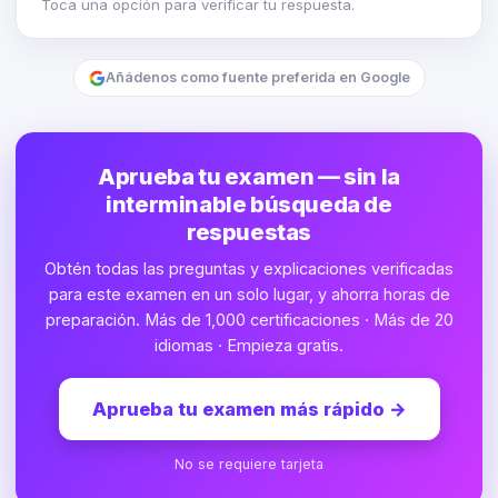
Toca una opción para verificar tu respuesta.
Añádenos como fuente preferida en Google
Aprueba tu examen — sin la
interminable búsqueda de
respuestas
Obtén todas las preguntas y explicaciones verificadas
para este examen en un solo lugar, y ahorra horas de
preparación. Más de 1,000 certificaciones · Más de 20
idiomas · Empieza gratis.
Aprueba tu examen más rápido
→
No se requiere tarjeta