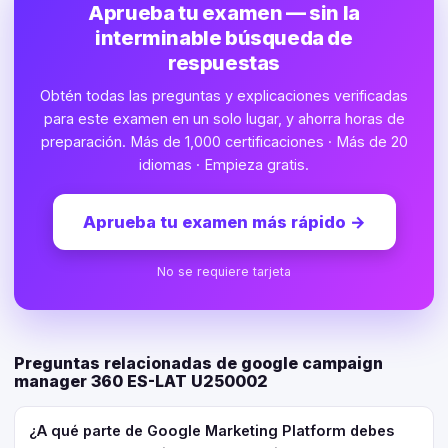
Aprueba tu examen — sin la
interminable búsqueda de
respuestas
Obtén todas las preguntas y explicaciones verificadas
para este examen en un solo lugar, y ahorra horas de
preparación. Más de 1,000 certificaciones · Más de 20
idiomas · Empieza gratis.
Aprueba tu examen más rápido
→
No se requiere tarjeta
Preguntas relacionadas de google campaign
manager 360 ES-LAT U250002
¿A qué parte de Google Marketing Platform debes