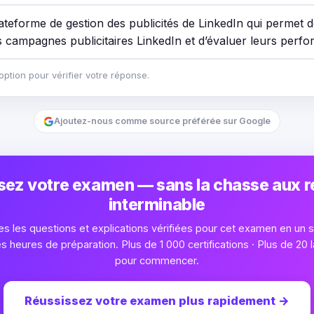
lateforme de gestion des publicités de LinkedIn qui permet d
s campagnes publicitaires LinkedIn et d’évaluer leurs perf
ption pour vérifier votre réponse.
Ajoutez-nous comme source préférée sur Google
sez votre examen — sans la chasse aux 
interminable
s les questions et explications vérifiées pour cet examen en un se
heures de préparation. Plus de 1 000 certifications · Plus de 20 l
pour commencer.
Réussissez votre examen plus rapidement
→