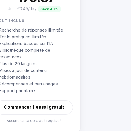
Just €0.49/day
Save 40%
OUT INCLUS :
Recherche de réponses illimitée
Tests pratiques illimités
Explications basées sur l'IA
Bibliothèque complète de
ressources
Plus de 20 langues
Mises à jour de contenu
hebdomadaires
Récompenses et parrainages
Support prioritaire
Commencer l'essai gratuit
Aucune carte de crédit requise*