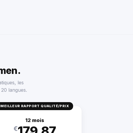
men.
tiques, les
 20 langues.
MEILLEUR RAPPORT QUALITÉ/PRIX
12 mois
179.87
€