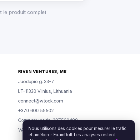
t le produit complet
RIVEN VENTURES, MB
Juodupio g. 33-7
LT-11330 Vilnius, Lithuania
connect@wtock.com
+370 600 55502
Company code: 307560499
Nous utilisons des cookies pour mesurer le trafic
VAT: LT100019904318
et améliorer ExamRoll. Les analyses restent