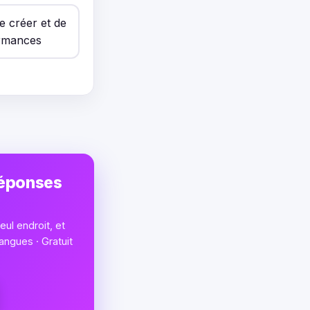
e créer et de
ormances
réponses
ul endroit, et
angues · Gratuit