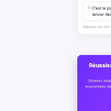
C’est la p
C
lancer de
Appuyez sur une o
Réussis
Obtenez toute
économisez des 