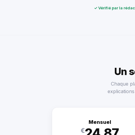
✓ Vérifié par la réda
Un 
Chaque pla
explication
Mensuel
24.87
€