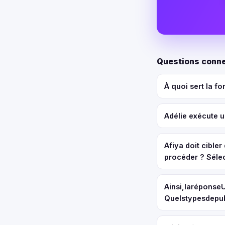
Questions conne
À quoi sert la f
Adélie exécute u
Afiya doit cible
procéder ? Sélec
Ainsi,laréponse
Quelstypesdepub