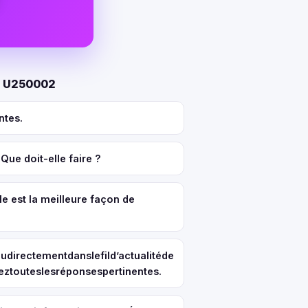
FR U250002
ntes.
ue doit-elle faire ?
le est la meilleure façon de
directementdanslefild’actualitéde
ztouteslesréponsespertinentes.