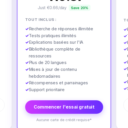
Just €0.66/day
Save 20%
TOUT INCLUS :
T
✓
Recherche de réponses illimitée
✓
✓
Tests pratiques illimités
✓
✓
Explications basées sur l'IA
✓
✓
Bibliothèque complète de
✓
ressources
✓
✓
Plus de 20 langues
✓
✓
Mises à jour de contenu
hebdomadaires
✓
✓
Récompenses et parrainages
✓
✓
Support prioritaire
Commencer l'essai gratuit
Aucune carte de crédit requise*