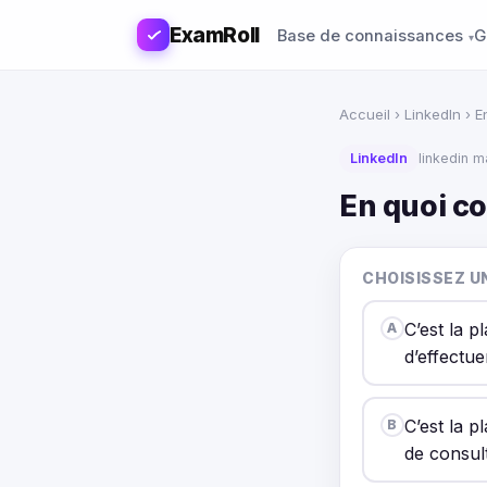
ExamRoll
Base de connaissances
G
Accueil
›
LinkedIn
› E
LinkedIn
linkedin 
En quoi c
CHOISISSEZ U
C’est la p
A
d’effectue
C’est la p
B
de consul